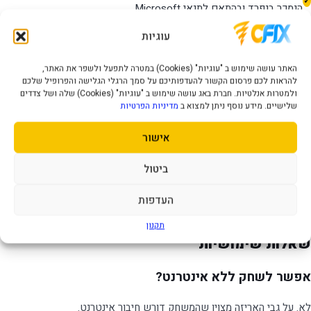
הנמכר בנפרד ובהתאם לתנאי Microsoft.
למי הוא מתאים?
עוגיות
המשחק מתאים למי שמעדיף ירי טקטי ושיתוף פעולה על פני ריצה ישירה
האתר עושה שימוש ב "עוגיות" (Cookies) במטרה לתפעל ולשפר את האתר,
לקרב, ולשחקני Rainbow Six Siege שרוצים להכיר את המפעילים במסגרת
להראות לכם פרסום הקשור להעדפותיכם על סמך הרגלי הגלישה והפרופיל שלכם
PvE. אפשר לשחק לבד, אך המבנה והיכולות של המפעילים מתאימים
ולמטרות אנלטיות. חברת באג עושה שימוש ב "עוגיות" (Cookies) שלה ושל צדדים
במיוחד לצוות שמתקשר ומתכנן מראש.
שלישיים. מידע נוסף ניתן למצוא ב
מדיניות הפרטיות
לפני שמזמינים
אישור
זהו עותק פיזי של Standard Edition. יש לוודא שיש בקונסולה כונן דיסקים
ביטול
וחיבור אינטרנט קבוע. על העטיפה עשוי להופיע תוכן בונוס; זמינות קודים או
הטבות תלויה בעותק, באזור ובתוקף שנקבע בידי המפיצה, ולכן אינה מובטחת
העדפות
אלא אם צוין אחרת במפורש.
תקנון
שאלות שימושיות
אפשר לשחק ללא אינטרנט?
לא. על גבי האריזה מצוין שהמשחק דורש חיבור אינטרנט.