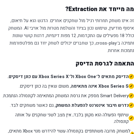
מה מייחד את Extraction?
זה אינו משחק תחרותי רגיל מול שחקנים אחרים. הדגש הוא על תיאום,
איסוף מודיעין, שימוש נכון בציוד והשלמת מטרות מול אויבי AI. המשחק
כולל 18 מפעילים עם התקדמות, 12 מפות דינמיות, דרגות קושי שונות
ותמיכה ב־cross-play, כך שחברים יכולים לשחק יחד גם מפלטפורמות
נתמכות אחרות.
התאמה לגרסת הדיסק
הדיסק מתאים ל־Xbox One ול־Xbox Series X עם כונן דיסקים.
Xbox Series S אינה מתאימה
, משום שאין בה כונן דיסקים.
Smart Delivery מספק את גרסת המשחק המתאימה לקונסולה הנתמכת.
נדרש חיבור אינטרנט להפעלת המשחק
, גם כאשר משחקים לבד.
שיתוף הפעולה הוא מקוון בלבד; אין מצב לשני שחקנים על אותה
קונסולה.
למשחק מרובה משתתפים בקונסולה עשוי להידרש מנוי Xbox מתאים,