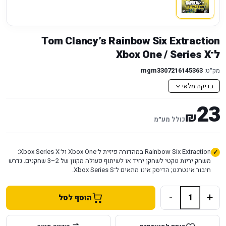
Tom Clancy’s Rainbow Six Extraction
ל־Xbox One / Series X
מק״ט:
mgm3307216145363
בדיקת מלאי
23
₪
כולל מע״מ
Rainbow Six Extraction במהדורה פיזית ל־Xbox One ול־Xbox Series X:
משחק יריות טקטי לשחקן יחיד או לשיתוף פעולה מקוון של 2–3 שחקנים. נדרש
חיבור אינטרנט; הדיסק אינו מתאים ל־Xbox Series S.
-
+
הוסף לסל