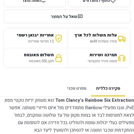
הוסף למועדפים
השווה מוצר
שאל על המוצר
עלות משלוח לכל ארץ
אחריות יבואן רשמי
מחיר משלוח ₪49
12 חודשי אחריות
תמיכה ושירות
תשלום מאובטח
מענה מהיר ומקצועי
תקן SSL מאובטח
סקירה כללית
מפרט טכני
Tom Clancy’s Rainbow Six Extraction
הוא משחק יריות טקטי מסוג
PvE, שבו מפעילי Rainbow מתמודדים מול איום חייזרי משתנה. אפשר
לצאת למשימות לבד או בצוות מקוון של עד שלושה שחקנים, לבחור
מפעילים בעלי יכולות שונות ולהחליט בכל חדירה אם להתפנות עם
ההתקדמות שכבר הושגה או להסתכן ולהמשיך ליעד הבא.