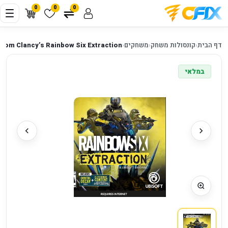
0
0
0
דף הבית
‹
קונסולות משחק
‹
משחקים
‹
Tom Clancy’s Rainbow Six Extraction ל־Xbox One / Series X
במלאי