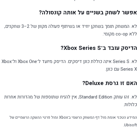
אפשר לשחק בשניים על אותה קונסולה?
לא. המשחק תומך בשחקן יחיד או בשיתוף פעולה מקוון של 2–3 שחקנים,
ללא co-op מקומי.
הדיסק עובד ב־Xbox Series S?
לא. Series S אינה כוללת כונן דיסקים. הדיסק מיועד ל־Xbox One ול־Xbox
Series X עם כונן.
האם זו גרסת Deluxe?
לא. זהו עותק Standard Edition; אין להניח שתוספות של מהדורות אחרות
כלולות.
המידע הטכני אומת מול
דף המשחק הרשמי ב־Xbox
ומול פרטי ההשקה הרשמיים של
Ubisoft.