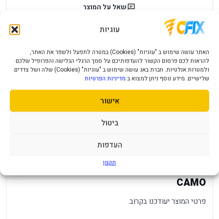
שאל על המוצר
עוגיות
עלות משלוח לכל ארץ
אחריות יבואן רשמי
מחיר משלוח ₪49
12 חודשי אחריות
האתר עושה שימוש ב "עוגיות" (Cookies) במטרה לתפעל ולשפר את האתר,
להראות לכם פרסום הקשור להעדפותיכם על סמך הרגלי הגלישה והפרופיל שלכם
תמיכה ושירות
תשלום מאובטח
ולמטרות אנלטיות. חברת באג עושה שימוש ב "עוגיות" (Cookies) שלה ושל צדדים
שלישיים. מידע נוסף ניתן למצוא ב
מדיניות הפרטיות
מענה מהיר ומקצועי
תקן SSL מאובטח
אישור
תיאור מוצר
מפרט טכני
שאלות נפוצות
ביטול
מפרט
—
העדפות
תקנון
XBOX SERIES CONTROLLER ARCTIC
CAMO
פרטי המוצר יעודכנו בקרוב.