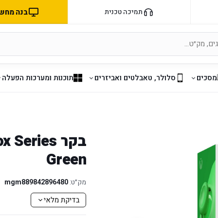
בנה מחשב 
תמיכה טכנית
מסכים
סלולר, טאבלטים ואביזרים
תוכנות ומערכות הפעלה
Green
מק״ט:
mgm889842896480
בדיקת מלאי