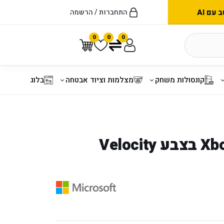
עם AI
התחברות / הרשמה
0
0
0
קונסולות משחק
מצלמות וציוד אבטחה
בלוג
בקר Xbox Series בצבע Velocity