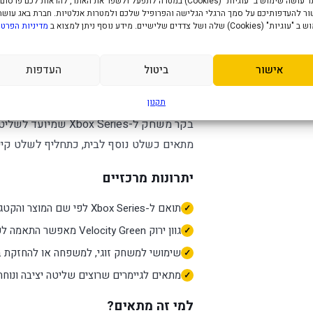
האתר עושה שימוש ב "עוגיות" (Cookies) במטרה לתפעל ולשפר את האתר, להראות לכם פרסום
ר להעדפותיכם על סמך הרגלי הגלישה והפרופיל שלכם ולמטרות אנלטיות. חברת באג עושה
" (Cookies) שלה ושל צדדים שלישיים. מידע נוסף ניתן למצוא ב
מדיניות הפרטי
מפרט טכני
אישור
ביטול
העדפות
בקר Xbox Series בצבע Velocity Green
—
תקנון
בקר משחק ל-x Series
מתאים כשלט נוסף לבית, כתחליף לשלט קיים
יתרונות מרכזיים
תואם ל-Xbox Series לפי שם המוצר והקטגוריה.
גוון ירוק Velocity Green מאפשר התאמה לעיצוב העמדה או להעדפה אישית.
שימושי למשחק זוגי, למשפחה או להחזקת בקר
מתאים לגיימרים שרוצים שליטה יציבה ונוחה
למי זה מתאים?