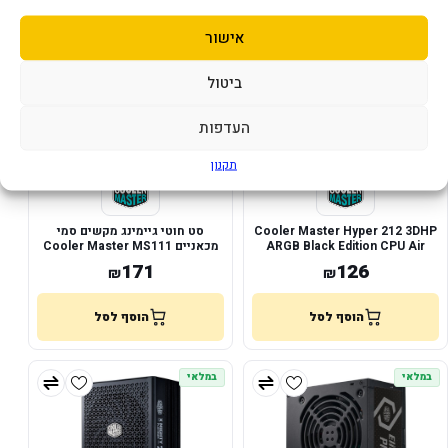
אישור
במלאי
במלאי
ביטול
העדפות
תקנון
Cooler Master Hyper 212 3DHP
סט חוטי גיימינג מקשים סמי
ARGB Black Edition CPU Air
מכאניים Cooler Master MS111
RGB
Cooler
171
126
₪
₪
הוסף לסל
הוסף לסל
במלאי
במלאי