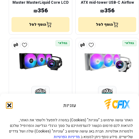
Master MasterLiquid Core LCD
ATX mid-tower USB-C Airflow
360 4-inch
Black
356
356
₪
₪
הוסף לסל
הוסף לסל
במלאי
במלאי
קירור נוזלי משולש Cooler
קירור נוזלי משולש Cooler
עוגיות
Master MasterLiquid Core Nex
Master MasterLiquid Core Nex
360 Black
360 White
303
303
₪
₪
האתר עושה שימוש ב "עוגיות" (Cookies) במטרה לתפעל ולשפר את האתר,
להראות לכם פרסום הקשור להעדפותיכם על סמך הרגלי הגלישה והפרופיל שלכם
הוסף לסל
הוסף לסל
ולמטרות אנלטיות. חברת באג עושה שימוש ב "עוגיות" (Cookies) שלה ושל צדדים
שלישיים. מידע נוסף ניתן למצוא ב
מדיניות הפרטיות