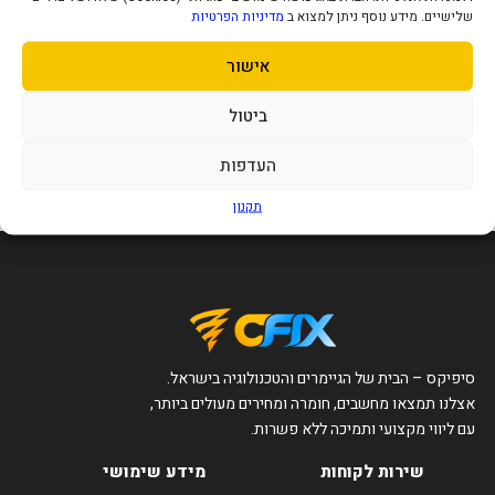
שלישיים. מידע נוסף ניתן למצוא ב
מדיניות הפרטיות
אישור
כרטיס רשת קווי Edimax EN-
9260TX-E Pci-E
56
ביטול
₪
העדפות
הוסף לסל
תקנון
סיפיקס – הבית של הגיימרים והטכנולוגיה בישראל.
אצלנו תמצאו מחשבים, חומרה ומחירים מעולים ביותר,
עם ליווי מקצועי ותמיכה ללא פשרות.
שירות לקוחות
מידע שימושי