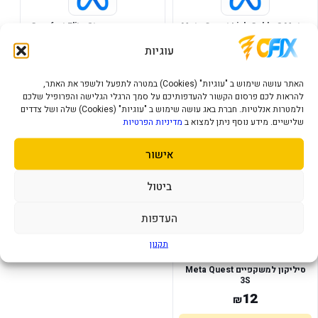
Meta Quest Link Cable 3 Meter
רצועת ראש Comfort Elite Strap
For Meta Quest 33S
עוגיות
111
29
₪
₪
האתר עושה שימוש ב "עוגיות" (Cookies) במטרה לתפעל ולשפר את האתר,
הוסף לסל
הוסף לסל
להראות לכם פרסום הקשור להעדפותיכם על סמך הרגלי הגלישה והפרופיל שלכם
ולמטרות אנלטיות. חברת באג עושה שימוש ב "עוגיות" (Cookies) שלה ושל צדדים
שלישיים. מידע נוסף ניתן למצוא ב
מדיניות הפרטיות
במלאי
אישור
ביטול
העדפות
תקנון
סיליקון למשקפיים Meta Quest
3S
12
₪