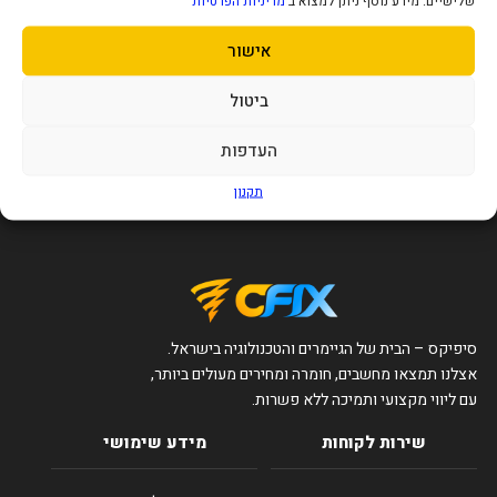
שלישיים. מידע נוסף ניתן למצוא ב
מדיניות הפרטיות
פיליפס מכונות קפה אוטומטיות
Philips 27B2N3200A ‏27״ – מסך
אישור
סדרה 2200 PHILIPS EP222410
IPS Full HD ‏120Hz עם רמקולים
475
1,007
₪
₪
ביטול
הוסף לסל
הוסף לסל
העדפות
תקנון
סיפיקס – הבית של הגיימרים והטכנולוגיה בישראל.
אצלנו תמצאו מחשבים, חומרה ומחירים מעולים ביותר,
עם ליווי מקצועי ותמיכה ללא פשרות.
שירות לקוחות
מידע שימושי