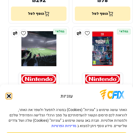
292
78
₪
₪
הוסף לסל
הוסף לסל
במלאי
במלאי
NINTENDO SWITCH 2 EA
NINTENDO SWITCH 2
SPORTS FC 26
POKEMON LEGENDS Z-A
עוגיות
118
163
₪
₪
האתר עושה שימוש ב "עוגיות" (Cookies) במטרה לתפעל ולשפר את האתר,
להראות לכם פרסום הקשור להעדפותיכם על סמך הרגלי הגלישה והפרופיל שלכם
הוסף לסל
הוסף לסל
ולמטרות אנלטיות. חברת באג עושה שימוש ב "עוגיות" (Cookies) שלה ושל צדדים
שלישיים. מידע נוסף ניתן למצוא ב
מדיניות הפרטיות