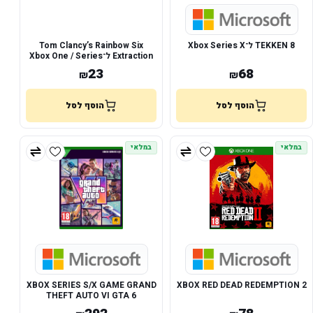
TEKKEN 8 ל־Xbox Series X
Tom Clancy’s Rainbow Six
Extraction ל־Xbox One / Series
X
23
68
₪
₪
הוסף לסל
הוסף לסל
במלאי
במלאי
XBOX SERIES S/X GAME GRAND
XBOX RED DEAD REDEMPTION 2
THEFT AUTO VI GTA 6