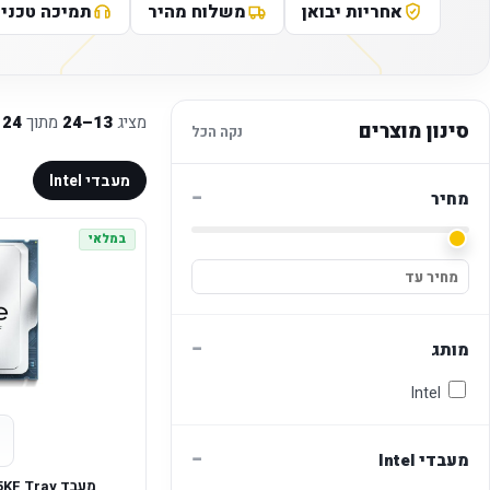
אחריות יבואן
משלוח מהיר
תמיכה טכני
מציג
13–24
מתוך
24
מ
סינון מוצרים
נקה הכל
מעבדי Intel
−
מחיר
במלאי
−
מותג
Intel
−
מעבדי Intel
מעבד Intel Core Ultra 7 265KF Tray