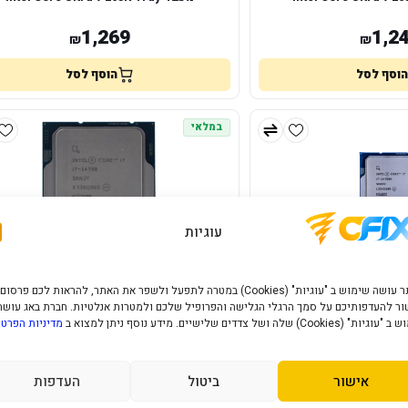
1,269
1,2
₪
₪
הוסף לסל
הוסף לסל
במלאי
עוגיות
האתר עושה שימוש ב "עוגיות" (Cookies) במטרה לתפעל ולשפר את האתר, להראות לכם פרסום
ר להעדפותיכם על סמך הרגלי הגלישה והפרופיל שלכם ולמטרות אנלטיות. חברת באג עושה
" (Cookies) שלה ושל צדדים שלישיים. מידע נוסף ניתן למצוא ב
מדיניות הפרטי
מעבד Intel I7-14700 Tray
1,453
1,6
₪
₪
אישור
ביטול
העדפות