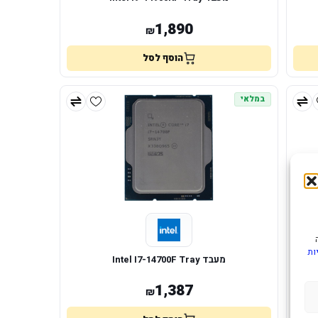
1,890
₪
הוסף לסל
במלאי
ות
מעבד Intel I7-14700F Tray
1,387
₪