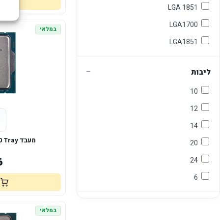
LGA 1851
LGA1700
במלאי
LGA1851
−
ליבות
10
12
14
מעבד Intel Core I5-14400 Tray
20
6
24
6
במלאי