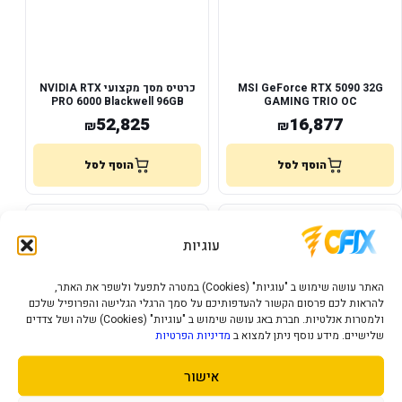
MSI GeForce RTX 5090 32G
כרטיס מסך מקצועי NVIDIA RTX
PRO 6000 Blackwell 96GB
GAMING TRIO OC
GDDR7
52,825
16,877
₪
₪
הוסף לסל
הוסף לסל
במלאי
במלאי
עוגיות
האתר עושה שימוש ב "עוגיות" (Cookies) במטרה לתפעל ולשפר את האתר,
להראות לכם פרסום הקשור להעדפותיכם על סמך הרגלי הגלישה והפרופיל שלכם
ולמטרות אנלטיות. חברת באג עושה שימוש ב "עוגיות" (Cookies) שלה ושל צדדים
שלישיים. מידע נוסף ניתן למצוא ב
מדיניות הפרטיות
אישור
כרטיס מסך NVIDIA Quadro
NVIDIA Quadro Ampere RTX