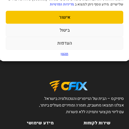
שלישיים. מידע נוסף ניתן למצוא ב
מדיניות הפרטיות
אישור
כרטיס מסך Gigabyte Radeon RX
7600 Gaming OC 8GB
1,321
ביטול
₪
העדפות
הוסף לסל
תקנון
סיפיקס – הבית של הגיימרים והטכנולוגיה בישראל.
אצלנו תמצאו מחשבים, חומרה ומחירים מעולים ביותר,
עם ליווי מקצועי ותמיכה ללא פשרות.
שירות לקוחות
מידע שימושי