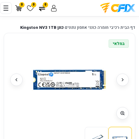
0
0
0
דף הבית
‹
רכיבי חומרה
‹
כונני אחסון נתונים
‹
כונן Kingston NV3 1TB
במלאי