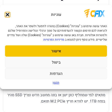
Kingston NV3 בנפח 1TB הוא כונן SSD פנימי PCIe 4.0 NVMe
עם קריאה עד 6,000MB/s וכתיבה עד 4,000MB/s. הוא מתאים
עוגיות
לשדרוג מערכת קיימת או לבניית מחשב חדש שצריך כונן מהיר
בנפח מאוזן.
האתר עושה שימוש ב "עוגיות" (Cookies) במטרה לתפעל ולשפר את האתר,
להראות לכם פרסום הקשור להעדפותיכם על סמך הרגלי הגלישה והפרופיל שלכם
ולמטרות אנלטיות. חברת באג עושה שימוש ב "עוגיות" (Cookies) שלה ושל צדדים
יתרונות מרכזיים
שלישיים. מידע נוסף ניתן למצוא ב
מדיניות הפרטיות
1TB
- נפח טוב למערכת, תוכנות ומשחקים
אישור
PCIe 4.0 NVMe
- מהירות גבוהה לעומת כונני SATA
ביטול
עד 6,000MB/s קריאה
- טעינה מהירה של קבצים ותוכנות
Acronis
- תוכנת שיבוט המצורפת במפרט המוצר
העדפות
למי זה מתאים?
תקנון
מתאים למי שמחליף כונן ישן או בונה מחשב חדש וצריך SSD מהיר
בנפח 1TB. יש לוודא חריץ M.2 PCIe תואם.