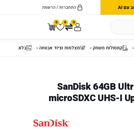
עם AI
התחברות / הרשמה
0
0
0
קונסולות משחק
מצלמות וציוד אבטחה
בלוג
טיס זכרון SanDisk 64GB Ultra
microSDXC UHS-I U