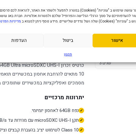
האתר עושה שימוש ב "עוגיות" (Cookies) במטרה לתפעל ולשפר את האתר, להראות לכם פרסום
מפרט טכני
ר להעדפותיכם על סמך הרגלי הגלישה והפרופיל שלכם ולמטרות אנלטיות. חברת באג עושה
" (Cookies) שלה ושל צדדים שלישיים. מידע נוסף ניתן למצוא ב
מדיניות הפרטי
כרטיס זכרון  Up
64GB
אישור
ביטול
העדפות
to 140MB/s C10
MicroSD
תקנון
3 שנים
מסמכים ואפליקציות במכשירים שתומכים בכרטיס DXC
יתרונות מרכזיים
נפח 64GB לאחסון יומיומי.
תקן microSDXC UHS-I עם מהירות עד 140MB/s.
Class 10 לשימוש יציב בהעברת קבצים וצילום.