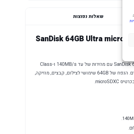
שאלות נפוצות
ות
SanDisk 64GB Ultra microSDXC UHS-I
כרטיס זכרון SanDisk 64GB Ultra microSDXC UHS-I עם מהירות של עד 140MB/s ו-Class
10 מתאים להרחבת אחסון במכשירים תואמים. הנפח של 64GB שימושי לצילום, קבצים, מוזיקה,
microS.