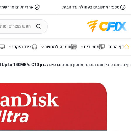
טכנאי מחשבים בעפולה עד הבית
אחריות יבואן רשמי
דף הבית
מחשבים
חומרה למחשב
ציוד היקפי
דף הבית
‹
רכיבי חומרה
‹
כונני אחסון נתונים
‹
כרטיס זכרון SanDisk 64GB Ultra microSDXC UHS-I Up to 140MB/s C10