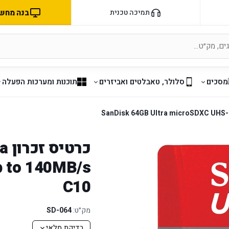
בנה מחשב 
תמיכה טכנית
מסכים
סלולר, טאבלטים ואביזרים
תוכנות ומערכות הפעלה
כר
p to 140MB/s
C10
מק״ט:
SD-064
בדיקת מלאי