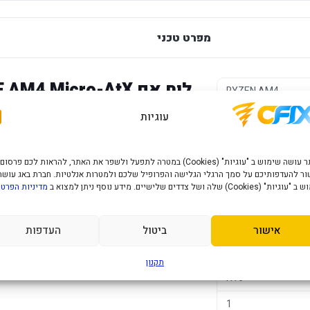
מפרט טכני
לוח אם 4 Micro-AtX
RYZEN AM4
DDR4
עוגיות
AMD B550
Micro ATX
פרטי המוצר יעודכנו בקרוב.
האתר עושה שימוש ב "עוגיות" (Cookies) במטרה לתפעל ולשפר את האתר, להראות לכם פרסום
Supports AMD Ryz
ר להעדפותיכם על סמך הרגלי הגלישה והפרופיל שלכם ולמטרות אנלטיות. חברת באג עושה
5000 G-Series/ Ry
" (Cookies) שלה ושל צדדים שלישיים. מידע נוסף ניתן למצוא ב
מדיניות הפרטי
Ryzen™ 3000
DDR4
אישור
ביטול
העדפות
1
תקנון
X16
1