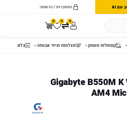
עם AI
התחברות / הרשמה
0
0
0
קונסולות משחק
מצלמות וציוד אבטחה
בלוג
Gigabyte B550M K WF6E
AM4 Mic