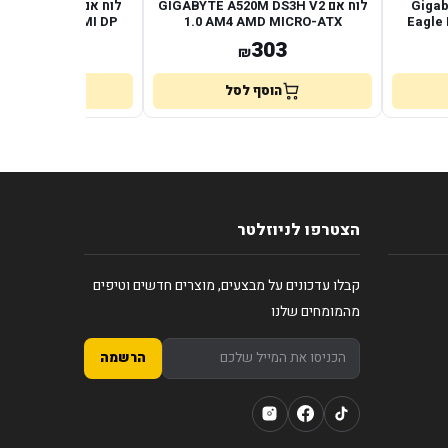
Gigabyte B5
לוח אם GIGABYTE A520M DS3H V2
לוח אם M H ARGB
Micro-Atx HDMI DP
1.0 AM4 AMD MICRO-ATX
Eagle
290
303
₪
₪
הוסף לסל
הוסף לס
הצטרפו לניוזלטר
קבלו עדכונים על מבצעים, מוצרים חדשים וטיפים
מהמומחים שלנו
הרשמה