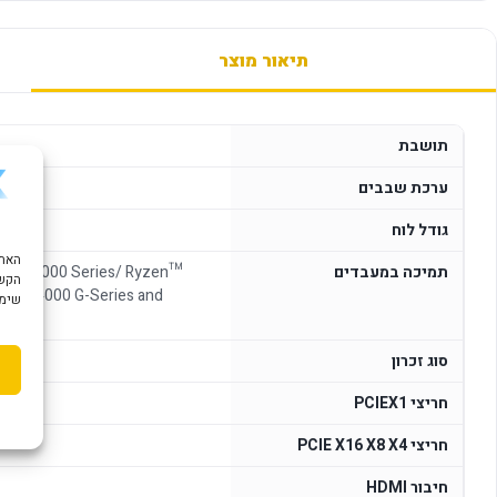
תיאור מוצר
תושבת
ערכת שבבים
גודל לוח
תמיכה במעבדים
en™ 5000 Series/ Ryzen™
הקשו
zen™ 4000 G-Series and
שימוש ב "עוגיות
סוג זכרון
חריצי PCIEX1
חריצי PCIE X16 X8 X4
חיבור HDMI