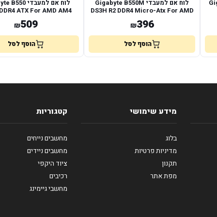
Gig
לוח אם למעבדי Gigabyte B550M
לוח אם למעבדי 50
 DDR4 ATX For AMD AM4
DS3H R2 DDR4 Micro-Atx For AMD
AM4
509
396
₪
₪
הוסף לסל
הוסף לסל
מידע שימושי
קטגוריות
בלוג
מחשבים נייחים
מדיניות פרטיות
מחשבים ניידים
תקנון
ציוד היקפי
מפת אתר
רכיבים
מחשבי גיימינג