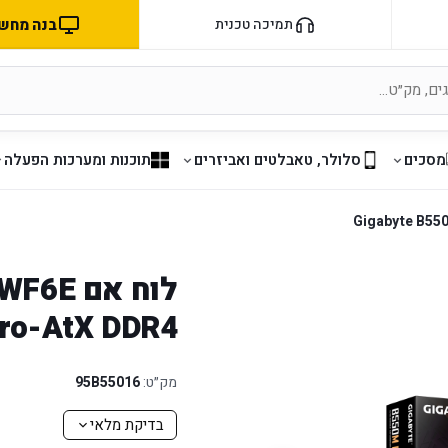
בנה מחשב 
תמיכה טכנית
מסכים
סלולר, טאבלטים ואביזרים
תוכנות ומערכות הפעלה
לוח אם 
ro-AtX DDR4
מק״ט:
95B55016
בדיקת מלאי