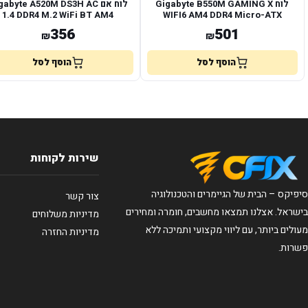
לוח Gigabyte B550M GAMING X
לוח אם abyte A520M DS3H AC
1.4 DDR4 M.2 WiFi BT AM4
WIFI6 AM4 DDR4 Micro-ATX
356
501
₪
₪
הוסף לסל
הוסף לסל
שירות לקוחות
סיפיקס – הבית של הגיימרים והטכנולוגיה
צור קשר
בישראל. אצלנו תמצאו מחשבים, חומרה ומחירים
מדיניות משלוחים
מעולים ביותר, עם ליווי מקצועי ותמיכה ללא
מדיניות החזרה
פשרות.