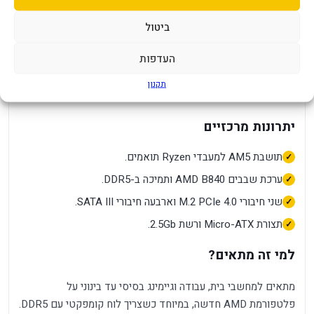
לוח אם Gigabyte B840M DS3H DDR5
ביטול
Gigabyte B840M DS3H DDR5 הוא לוח אם Micro-ATX
העדפות
לפלטפורמת AMD AM5, המבוסס על ערכת השבבים B840. הוא
מתאים לבניית מחשב מודרני עם זיכרון DDR5, חיבורי M.2 PCIe
תקנון
4.0 ורשת 2.5Gb למי שרוצה בסיס פרקטי ולא יקר מדי.
יתרונות מרכזיים
תושבת AM5 למעבדי Ryzen תואמים.
ערכת שבבים AMD B840 ותמיכה ב-DDR5.
שני חיבורי M.2 PCIe 4.0 וארבעה חיבורי SATA III.
תצורת Micro-ATX ורשת 2.5Gb.
למי זה מתאים?
מתאים למחשבי בית, עבודה וגיימינג בסיסי עד בינוני על
פלטפורמת AMD חדשה, במיוחד כשצריך לוח קומפקטי עם DDR5.