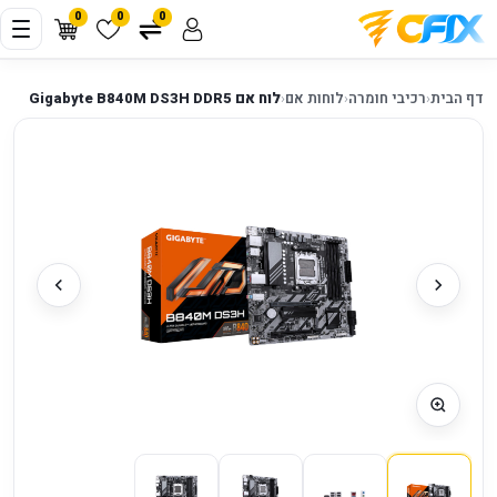
0
0
0
דף הבית
‹
רכיבי חומרה
‹
לוחות אם
‹
לוח אם Gigabyte B840M DS3H DDR5