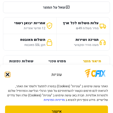
שאל על המוצר
עלות משלוח לכל ארץ
אחריות יבואן רשמי
מחיר משלוח ₪49
12 חודשי אחריות
תמיכה ושירות
תשלום מאובטח
מענה מהיר ומקצועי
תקן SSL מאובטח
תיאור מוצר
מפרט טכני
שאלות נפוצות
עוגיות
AM5
AMD
גודל הלוח
MICRO ATX
האתר עושה שימוש ב "עוגיות" (Cookies) במטרה לתפעל ולשפר את האתר,
להראות לכם פרסום הקשור להעדפותיכם על סמך הרגלי הגלישה והפרופיל שלכם
ערכת שבבים
B840
ולמטרות אנלטיות. חברת באג עושה שימוש ב "עוגיות" (Cookies) שלה ושל צדדים
שלישיים. מידע נוסף ניתן למצוא ב
מדיניות הפרטיות
סוג זכרון
DDR5
אישור