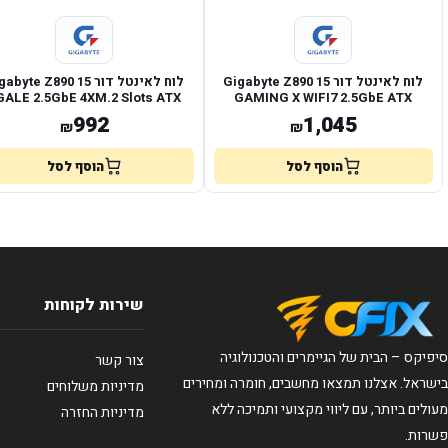
לוח לאינטל דור 15 Gigabyte Z890
לוח לאינטל דור 15 yte Z890
GALE 2.5GbE 4XM.2 Slots ATX
GAMING X WIFI7 2.5GbE ATX
LGA1
LGA1851
992
1,045
₪
₪
הוסף לסל
הוסף לסל
שירות לקוחות
סיפיקס – הבית של הגיימרים והטכנולוגיה
צור קשר
בישראל. אצלנו תמצאו מחשבים, חומרה ומחירים
מדיניות משלוחים
מעולים ביותר, עם ליווי מקצועי ותמיכה ללא
מדיניות החזרה
פשרות.