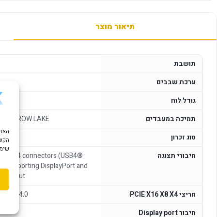
תיאור מוצר
תושבת
ערכת שבבים
גודל לוח
תמיכה במעבדים
1851 ARROW LAKE
סוג זכרון
הקשו
שימוש ב "עוגיות
חיבורי תצוגה
bolt™ 4 connectors (USB4®
, supporting DisplayPort and
o output
חריצי PCIE X16 X8 X4
 PCIE 4.0
חיבור Display port