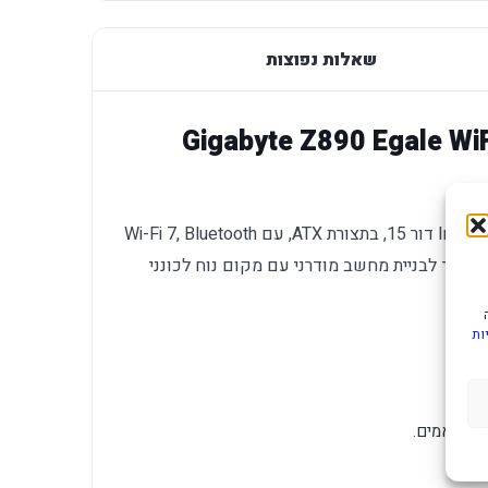
שאלות נפוצות
ל דור 15 Gigabyte Z890 Egale WiFi7 BT
לוח אם Gigabyte Z890 EAGLE לפלטפורמת Intel דור 15, בתצורת ATX, עם Wi-Fi 7, Bluetooth
במפרט. הוא מיועד לבניית מחשב מודרני עם מקום נוח לכונני
ות