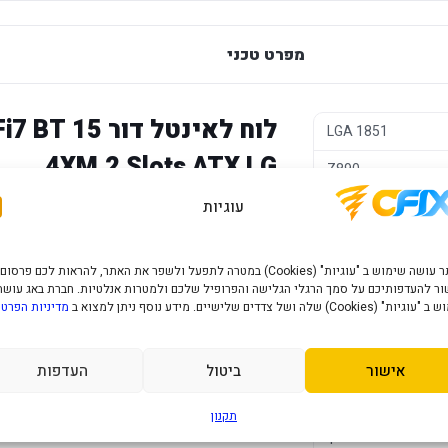
מפרט טכני
לוח לאינט
LGA 1851
4XM.2 Slots ATX LG
Z890
עוגיות
ATX
וארבעה חריצי M.2 כפי שמצוין 
Intel GEN 15 LGA
NVMe וקישוריות אלחוטית עדכנית.
האתר עושה שימוש ב "עוגיות" (Cookies) במטרה לתפעל ולשפר את האתר, להראות לכם פרסום
DDR5
ר להעדפותיכם על סמך הרגלי הגלישה והפרופיל שלכם ולמטרות אנלטיות. חברת באג עושה
" (Cookies) שלה ושל צדדים שלישיים. מידע נוסף ניתן למצוא ב
מדיניות הפרטי
יתרונות מרכזיים
1X Intel® Thunder
USB Type-C® ports)
Thunderbolt™ vide
ערכת שבבים Z890 למעבדי Intel החדשים.
אישור
ביטול
העדפות
Wi-Fi 7 ו-Bluetooth לחיבור אלחוטי ואביזרים תואמים.
1X16 PICE-5.0 2X16
תקנון
ארבעה חריצי M.2 למערך אחסון מהיר וגמיש.
1