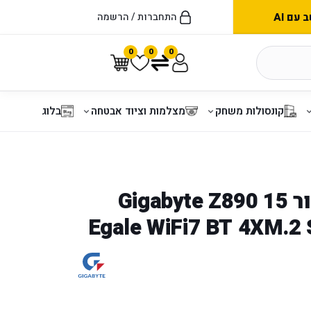
עם AI
התחברות / הרשמה
0
0
0
קונסולות משחק
מצלמות וציוד אבטחה
בלוג
לוח לאינטל דור 15 Gigabyte Z890
Egale WiFi7 BT 4XM.2 