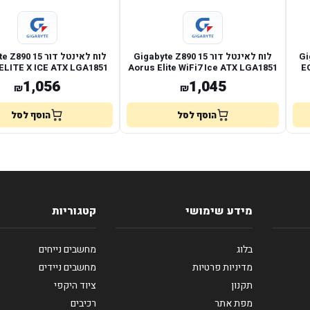
Gigab
לוח לאינטל דור 15 Gigabyte Z890
לוח לאינטל דור 5
ELITE X ICE ATX LGA1851
Aorus Elite WiFi7 Ice ATX LGA1851
E
1,056
1,045
₪
₪
הוסף לסל
הוסף לסל
מידע שימושי
קטגוריות
בלוג
מחשבים נייחים
מדיניות פרטיות
מחשבים ניידים
תקנון
ציוד היקפי
מפת אתר
רכיבים