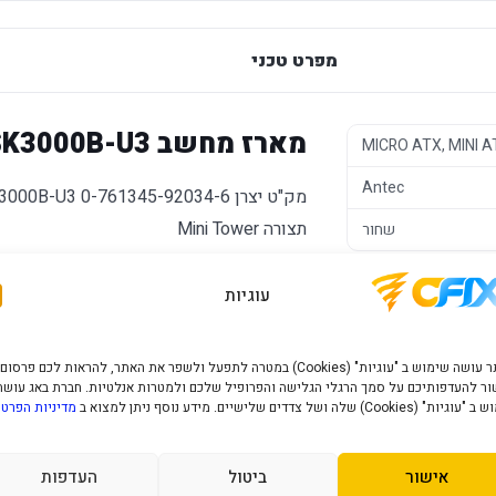
מפרט טכני
מארז מחשב ANTEC VSK3000B-U3
MICRO ATX, MINI A
Antec
מק"ט יצרן 0-761345-92034-6 VSK3000B-U3
תצורה Mini Tower
שחור
כמות דיסקים 3.5 פנימיים 2
כמות דיסקים 2.5 פנימיים 1
עוגיות
גודל לוח נתמך micro-ATX ,mini-ITX
כמות CD BAY 5.25 2
האתר עושה שימוש ב "עוגיות" (Cookies) במטרה לתפעל ולשפר את האתר, להראות לכם פרסום
מדפי כוננים 3.5 חיצוני (Floppy(1
ר להעדפותיכם על סמך הרגלי הגלישה והפרופיל שלכם ולמטרות אנלטיות. חברת באג עושה
" (Cookies) שלה ושל צדדים שלישיים. מידע נוסף ניתן למצוא ב
מדיניות הפרטי
גובה במ"מ 365
אורך במ"מ 393
אישור
ביטול
העדפות
רוחב 173