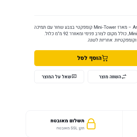
מארז Antec VSK3000B-U3 – מארז Mini-Tower קומפקטי בצבע שחור עם תמיכה
בלוחות Micro-ATX ו-Mini-ITX, כולל מקום לצורב פנימי ומאוורר 92 מ"מ כלול.
קומפקטיות. אחריות לשנה.
הוסף לסל
השווה מוצר
שאל על המוצר
תשלום מאובטח
תקן SSL מאובטח