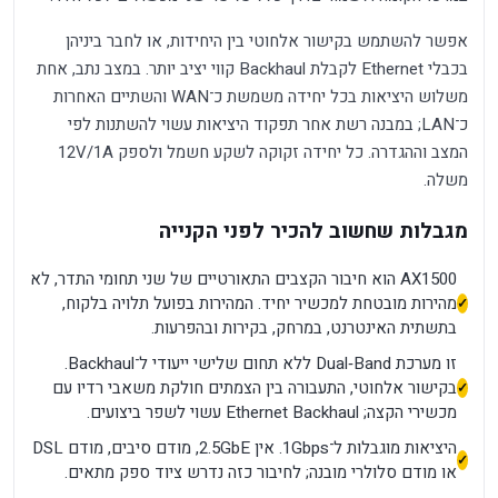
אפשר להשתמש בקישור אלחוטי בין היחידות, או לחבר ביניהן
בכבלי Ethernet לקבלת Backhaul קווי יציב יותר. במצב נתב, אחת
משלוש היציאות בכל יחידה משמשת כ־WAN והשתיים האחרות
כ־LAN; במבנה רשת אחר תפקוד היציאות עשוי להשתנות לפי
המצב וההגדרה. כל יחידה זקוקה לשקע חשמל ולספק 12V/1A
משלה.
מגבלות שחשוב להכיר לפני הקנייה
AX1500 הוא חיבור הקצבים התאורטיים של שני תחומי התדר, לא
מהירות מובטחת למכשיר יחיד. המהירות בפועל תלויה בלקוח,
בתשתית האינטרנט, במרחק, בקירות ובהפרעות.
זו מערכת Dual‑Band ללא תחום שלישי ייעודי ל־Backhaul.
בקישור אלחוטי, התעבורה בין הצמתים חולקת משאבי רדיו עם
מכשירי הקצה; Ethernet Backhaul עשוי לשפר ביצועים.
היציאות מוגבלות ל־1Gbps. אין 2.5GbE, מודם סיבים, מודם DSL
או מודם סלולרי מובנה; לחיבור כזה נדרש ציוד ספק מתאים.