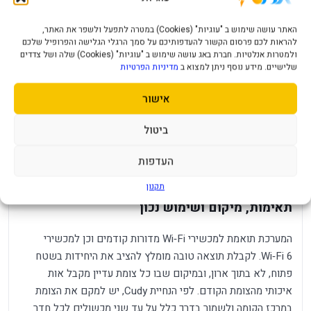
רשת
תואם לעבור לנקודת הקליטה המתאימה בזמן תנועה
אחד:
בבית.
האתר עושה שימוש ב "עוגיות" (Cookies) במטרה לתפעל ולשפר את האתר,
להראות לכם פרסום הקשור להעדפותיכם על סמך הרגלי הגלישה והפרופיל שלכם
חיבור קווי
בכל יחידה שלוש יציאות Gigabit, לשילוב מחשב,
ולמטרות אנלטיות. חברת באג עושה שימוש ב "עוגיות" (Cookies) שלה ושל צדדים
בכל צומת:
טלוויזיה, קונסולה או חיבור Ethernet Backhaul.
שלישיים. מידע נוסף ניתן למצוא ב
מדיניות הפרטיות
Wi‑Fi 6
תמיכה ב־1024‑QAM, רוחב ערוץ עד 80MHz, שתי
אישור
דו־תחומי:
זרימות מרחביות בכל תחום ו־WPA3.
התקנה
מצבי Router,‏ Access Point,‏ Range Extender,‏ WISP
ביטול
גמישה:
ו־Client מאפשרים להתאים את המערכת לתשתית קיימת.
העדפות
כלי ניהול
רשת אורחים, בקרת הורים, תזמון Wi‑Fi, הגבלת קצב
שימושיים:
למשתמש, IPv6,‏ IPTV/VLAN ולקוח VPN.
תקנון
תאימות, מיקום ושימוש נכון
המערכת תואמת למכשירי Wi‑Fi מדורות קודמים וכן למכשירי
Wi‑Fi 6. לקבלת תוצאה טובה מומלץ להציב את היחידות בשטח
פתוח, לא בתוך ארון, ובמיקום שבו כל צומת עדיין מקבל אות
איכותי מהצומת הקודם. לפי הנחיית Cudy, יש למקם את הצומת
במרכז הקומה ולשמור בדרך כלל על עד שני מכשולים לכל חדר.