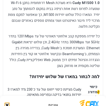
Cudy M1500 1.0
היא מערכת Mesh דו־תחומית בתקן Wi‑Fi 6
שנועדה לפרוס רשת אחת רציפה בבית במקום להסתמך על נתב
יחיד. המארז כולל שלוש יחידות M1500, כך שאפשר למקם צומת
מרכזי ליד חיבור האינטרנט ושני צמתים נוספים באזורים שבהם
הקליטה חלשה.
כל יחידה מספקת קצב אלחוטי תאורטי של עד 1201Mbps בתדר
5GHz ועד 300Mbps בתדר 2.4GHz, וכן שלוש יציאות Gigabit
Ethernet. המערכת תומכת ב־Cudy Mesh, בנדידה מהירה בין
הצמתים, ב־Beamforming ובקישור אלחוטי או קווי בין היחידות.
ההגדרה והניהול זמינים דרך ממשק Web ואפליקציית Cudy, כולל
שליטה מקומית או מרחוק בענן.
למה לבחור במארז של שלוש יחידות?
כיסוי
Cudy מציינת כיסוי ייחוס של עד כ־230 מ״ר למארז 3
מדורג
יחידות בתנאי בדיקה ובפריסה מתאימה.
לבית:
שם
הצמתים עובדים כמערכת Mesh ומאפשרים למכשיר
עוגיות