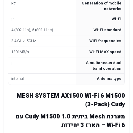
Generation of mobile
לא
networks
Wi-Fi
כן
4 (802.11n), 5 (802.11ac)
Wi-Fi standard
2.4 GHz, 5GHz
WiFi frequencies
1201MB/s
Wi-Fi MAX speed
Simultaneous dual
כן
band operation
internal
Antenna type
MESH SYSTEM AX1500 Wi-Fi 6 M1500
(3-Pack) Cudy
מערכת Mesh ביתית Cudy M1500 1.0 עם
Wi‑Fi 6 – מארז 3 יחידות