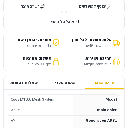
הוסף למועדפים
השווה מוצר
שאל על המוצר
עלות משלוח לכל ארץ
אחריות יבואן רשמי
מחיר משלוח ₪49
12 חודשי אחריות
תמיכה ושירות
תשלום מאובטח
מענה מהיר ומקצועי
תקן SSL מאובטח
תיאור מוצר
מפרט טכני
שאלות נפוצות
Cudy M1500 Mesh System
Model
white
Main color
Generation ADSL
לא