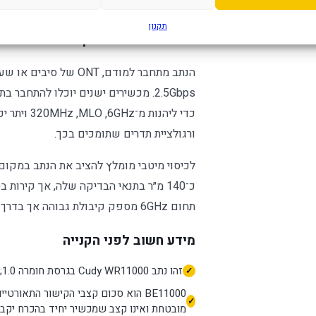
מובנה:
דפדפן או אפליקציית Cudy.
תקנון
תאימות ושימוש נכון
ורגולציית תדרים שתומכים בכך.
כ־140 מ״ר בתנאי הבדיקה שלה, אך קירו
תחום 6GHz מספק קיבולת גבוהה אך בדרך כלל חודר קירות פחות טוב מהתחומים הנמוכים.
מידע חשוב לפני הקנייה
זהו נתב Cudy WR11000 בגרסת חומרה 1.0; יש להתקין רק קושחה שמיועדת במפורש לגרסה זו.
BE11000 הוא סכום קצבי הקישור התאו
מובטחת ואינו קצב שמכשיר יחיד בהכרח יקבל