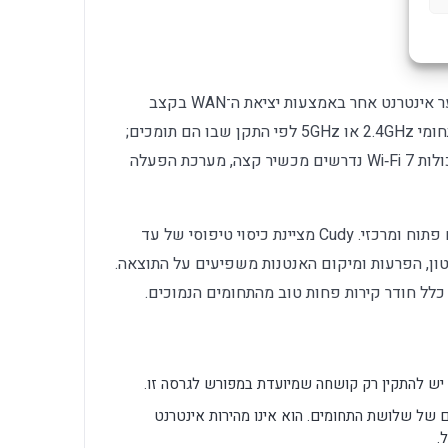
הנתב מתחבר למודם, ONT של סיבים או שער אינטרנט אחר באמצעות יציאת ה־WAN בקצב
2.5Gbps. מכשירים ישנים יוכלו להתחבר בתחומי 2.4GHz או 5GHz לפי התקן שבו הם תומכים;
כדי ליהנות מ־6GHz,‏ MLO,‏ 320MHz ויתר יכולות Wi‑Fi 7 נדרשים מכשיר קצה, מערכת הפעלה
לכיסוי מיטבי מומלץ להציב את הנתב במקום פתוח ומרכזי. Cudy מציינת כיסוי טיפוסי של עד
ת בטון, הפרעות ומיקום האנטנות משפיעים על התוצאה.
רטיים של שלושת התחומים. הוא אינו מהירות אינטרנט
.