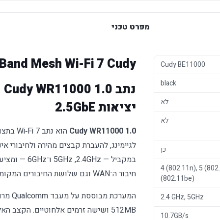
מפרט טכני
Band Mesh Wi-Fi 7 Cudy
Cudy BE11000
black
לא
יציאות 2.5GbE
לא
Cudy WR11000 1.0
לגיימינג, להעברת קבצים מהירה ולחיבורי אי
כן
4 (802.11n), 5 (802
חיבור ה־WAN וגם שלושת החיבורים המקומיים אינם מוגבלים ל־Gigabit.
(802.11be)
2.4 GHz, 5GHz
10.7GB/s