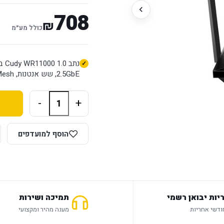
708
₪
כולל מע״מ
2.5GbE, שש אנטנות, Cudy Mesh, ניהול באפליקציה ו־VPN מובנה.
-
+
הוסף למועדפים
יות יבואן רשמי
תמיכה ושירות
מענה מהיר ומקצועי