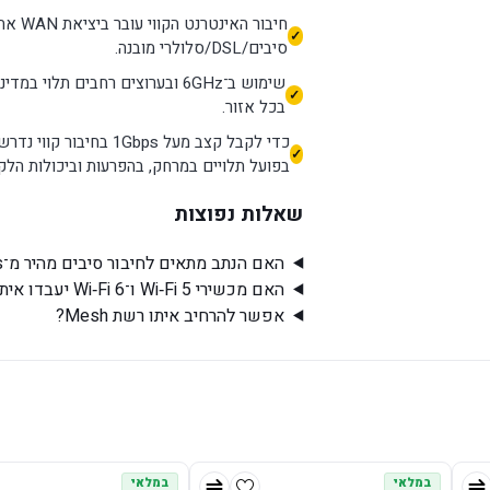
סיבים/DSL/סלולרי מובנה.
שימוש ב־6GHz ובערוצים רחבים תל
בכל אזור.
בפועל תלויים במרחק, בהפרעות וביכולות הלקו
שאלות נפוצות
האם הנתב מתאים לחיבור סיבים מהיר מ־1Gbps?
האם מכשירי Wi‑Fi 5 ו־Wi‑Fi 6 יעבדו איתו?
אפשר להרחיב איתו רשת Mesh?
במלאי
במלאי