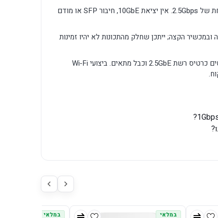
חיבור האינטרנט הקווי עובר ביציאת WAN אחת של 2.5Gbps. אין יציאת 10GbE, חיבור SFP או מודם
וי במדינה ובמכשיר הקצה; ייתכן שחלק מהתכונות לא יהיו זמינות
כדי לקבל קצב מעל 1Gbps בחיבור קווי נדרשים כרטיס רשת 2.5GbE וכבל מתאים. ביצועי Wi‑Fi
ח.
במלאי
במלאי