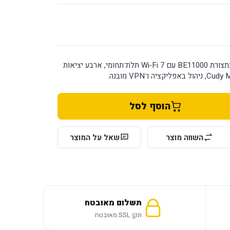
נתב Cudy WR11000 1.0 בתצורת BE11000 עם Wi‑Fi 7 תלת־תחומי, ארבע יציאות
הוסף לסל
השווה מוצר
שאל על המוצר
תשלום מאובטח
תקן SSL מאובטח