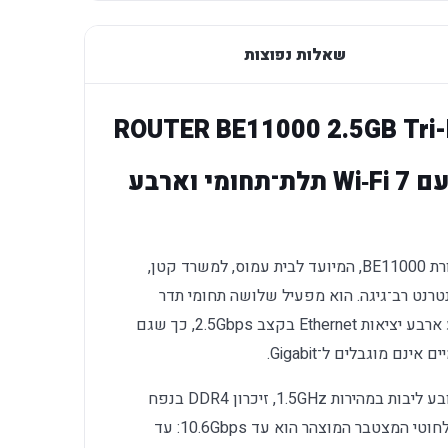
שאלות נפוצות
ROUTER BE11000 2.5GB Tri-
נתב Cudy WR11000 1.0 עם Wi‑Fi 7 תלת־תחומי וארבע
הוא נתב Wi‑Fi 7 בתצורת BE11000, המיועד לבית עמוס, למשרד קטן,
נטרנט רב־גיגה. הוא מפעיל שלושה תחומי תדר
במקביל — 2.4GHz,‏ 5GHz ו־6GHz — ומציע ארבע יציאות Ethernet בקצב 2.5Gbps, כך שגם
המערכת מבוססת על מעבד Qualcomm מרובע ליבות במהירות 1.5GHz, זיכרון DDR4 בנפח
512MB ושישה זרמים אלחוטיים. הקצב האלחוטי המצטבר המוצהר הוא עד 10.6Gbps: עד