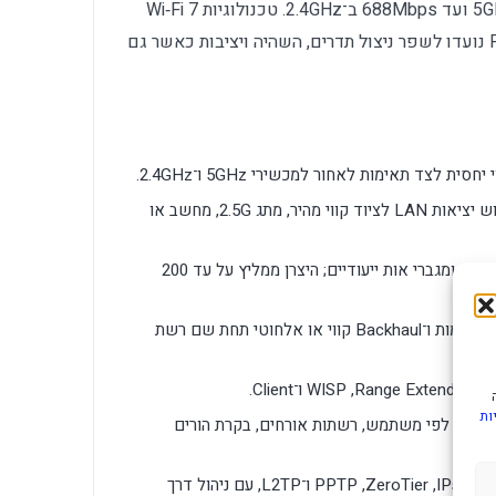
5765Mbps ב־6GHz, עד 4324Mbps ב־5GHz ועד 688Mbps ב־2.4GHz. טכנולוגיות Wi‑Fi 7
כגון MLO,‏ 4K‑QAM,‏ Multi‑RU ו־Puncturing נועדו לשפר ניצול תדרים, השהיה ויציבות כאשר גם
יציאת WAN אחת ושלוש יציאות LAN לציוד קווי מהיר, מתג 2.5G, מחשב או
שש אנטנות קבועות, Beamforming ומגברי אות ייעודיים; היצרן ממליץ על עד 200
הרחבת הרשת עם יחידות Cudy תואמות ו־Backhaul קווי או אלחוטי תחת שם רשת
ות
IPv4/IPv6,‏ IPTV/VLAN,‏ QoS לפי משתמש, רשתות אורחים, בקרת הורים
שרת ולקוח WireGuard,‏ OpenVPN,‏ IPsec,‏ ZeroTier,‏ PPTP ו־L2TP, עם ניהול דרך