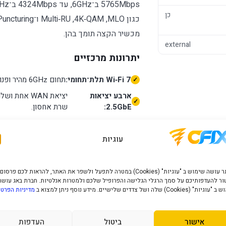
כן
מכשיר הקצה תומך בהן.
external
יתרונות מרכזיים
Wi‑Fi 7 תלת־תחומי:
תחום 6GHz מהיר ופנוי יחסית לצד תאימות לאחור למכשירי 5GHz ו־2.4GHz.
ארבע יציאות
2.5GbE:
שרת אחסון.
כיסוי
וקיבולת:
לקוחות מחוברים.
עוגיות
Cudy
Mesh:
אחד.
האתר עושה שימוש ב "עוגיות" (Cookies) במטרה לתפעל ולשפר את האתר, להראות לכם פרסום
מצבי עבודה גמישים:
Router,‏ Access Point,‏ Range Extender,‏ WISP ו־Client.
ר להעדפותיכם על סמך הרגלי הגלישה והפרופיל שלכם ולמטרות אנלטיות. חברת באג עושה
" (Cookies) שלה ושל צדדים שלישיים. מידע נוסף ניתן למצוא ב
מדיניות הפרטי
כלי רשת
מתקדמים:
ואבטחת WPA3.
VPN
אישור
ביטול
העדפות