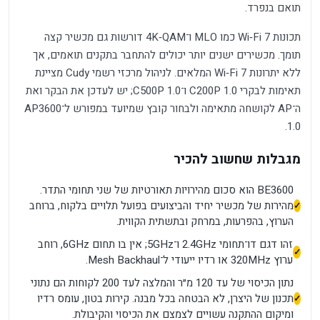
תואם בנפרד.
תכונות Wi‑Fi 7 כמו MLO ו־4K‑QAM דורשות גם מכשיר קצה
תומך. מכשירים ישנים יותר יכולים להתחבר בתקנים תואמים, אך
ללא יתרונות Wi‑Fi 7 המלאים. לניהול מרכזי רשמי Cudy מציינת
תאימות לבקרי C200P 1.0 ו־C500P 1.0; יש לעדכן את הבקר ואת
ה־AP לקושחה מתאימה ולבחור קובץ שמיועד במפורש ל־AP3600
1.0.
מגבלות שחשוב להכיר
BE3600 הוא סכום מהירויות תאורטיות של שני תחומי התדר.
מהירות של מכשיר יחיד והביצועים בפועל תלויים בלקוח, ברוחב
הערוץ, בהפרעות, במרחק ובתשתית הקווית.
זהו דגם דו־תחומי 2.4GHz ו־5GHz; אין בו תחום 6GHz, רוחב
ערוץ 320MHz או רדיו ייעודי ל־Mesh Backhaul.
נתון הכיסוי של עד 120 מ״ר והמלצה לעד 200 לקוחות הם נתוני
תכנון של היצרן, לא הבטחה בכל מבנה. קירות בטון, עומס רדיו
ומיקום ההתקנה עשויים לצמצם את הכיסוי והקיבולת.