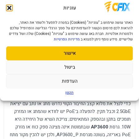
גמישה:
ספק DC ‏12V/1A.
עוגיות
יציאת
יציאת Gigabit Ethernet עם PoE Out מאפשרת
רשת
לשרשר ציוד רשת תואם, בכפוף למקור המתח ולתקציב
האתר עושה שימוש ב "עוגיות" (Cookies) במטרה לתפעל ולשפר את האתר,
להראות לכם פרסום הקשור להעדפותיכם על סמך הרגלי הגלישה והפרופיל שלכם
נוספת:
ההספק.
ולמטרות אנלטיות. חברת באג עושה שימוש ב "עוגיות" (Cookies) שלה ושל צדדים
רשתות
שלישיים. מידע נוסף ניתן למצוא ב
מדיניות הפרטיות
עד שמונה SSID, עד ארבע בכל תחום, עם VLAN;
מרובות וניהול
ניהול רב־נקודות דרך Cudy AP Controller תואם.
מרכזי:
אישור
תושבות לתקרה ולקיר כלולות, וכל האנטנות פנימיות.
התקנה
ביטול
מנגנון Watchdog ואתחול מתוזמן מסייעים בשמירת
נקייה:
זמינות.
העדפות
תאימות ותכנון לפני הקנייה
תקנון
כדי לנצל את מלוא קצב החיבור הקווי נדרש מתג או נתב עם יציאת
2.5GbE וכבל תקין. להפעלה ב־PoE יש לוודא שהמתג או המזרק
תומכים בתקן ובהספק המתאימים; צריכת השיא של היחידה היא
10W. גרסת
AP3600
שבתמונות אינה מציגה ספק כוח או מזרק
PoE באריזה, בשונה מגרסת AP3600_P, ולכן יש להכין מקור מתח