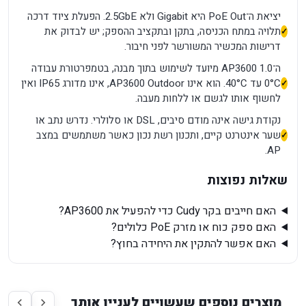
יציאת ה־PoE Out היא Gigabit ולא 2.5GbE. הפעלת ציוד דרכה
תלויה במתח הכניסה, בתקן ובתקציב ההספק; יש לבדוק את
דרישות המכשיר המשורשר לפני חיבור.
ה־AP3600 1.0 מיועד לשימוש בתוך מבנה, בטמפרטורת עבודה
0°C עד 40°C. הוא אינו AP3600 Outdoor, אינו מדורג IP65 ואין
לחשוף אותו לגשם או ללחות מעבה.
נקודת גישה אינה מודם סיבים, DSL או סלולרי. נדרש נתב או
שער אינטרנט קיים, ותכנון רשת נכון כאשר משתמשים במצב
AP.
שאלות נפוצות
האם חייבים בקר Cudy כדי להפעיל את AP3600?
האם ספק כוח או מזרק PoE כלולים?
האם אפשר להתקין את היחידה בחוץ?
מוצרים נוספים שעשויים לעניין אותך