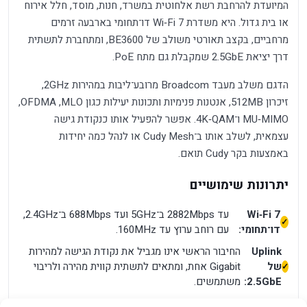
המיועדת להרחבת רשת אלחוטית במשרד, חנות, מוסד, חלל אירוח
או בית גדול. היא משדרת Wi‑Fi 7 דו־תחומי בארבעה זרמים
מרחביים, בקצב תאורטי משולב של BE3600, ומתחברת לתשתית
דרך יציאת 2.5GbE שמקבלת גם מתח PoE.
הדגם משלב מעבד Broadcom מרובע־ליבות במהירות 2GHz,
זיכרון 512MB, אנטנות פנימיות ותכונות יעילות כגון MLO,‏ OFDMA,‏
MU‑MIMO ו־4K‑QAM. אפשר להפעיל אותו כנקודת גישה
עצמאית, לשלב אותו ב־Cudy Mesh או לנהל כמה יחידות
באמצעות בקר Cudy תואם.
יתרונות שימושיים
Wi‑Fi 7
עד 2882Mbps ב־5GHz ועד 688Mbps ב־2.4GHz,
דו־תחומי:
עם רוחב ערוץ עד 160MHz.
Uplink
החיבור הראשי אינו מגביל את נקודת הגישה למהירות
של
Gigabit אחת, ומתאים לתשתית קווית מהירה ולריבוי
2.5GbE:
משתמשים.
הזנה
תמיכה ב־802.3at/af PoE,‏ Passive PoE ‏48–57V או