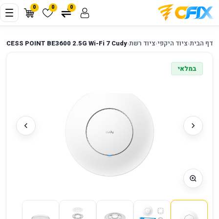
0
0
0
דף הבית
‹
ציוד היקפי
‹
ציוד רשת
‹
ACCESS POINT BE3600 2.5G Wi-Fi 7 Cudy
במלאי