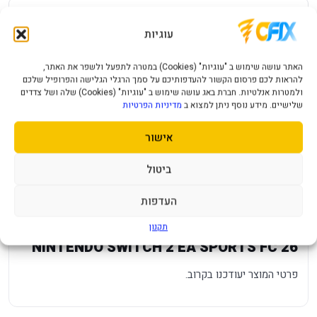
שאל על המוצר
עוגיות
עלות משלוח לכל ארץ
אחריות יבואן רשמי
האתר עושה שימוש ב "עוגיות" (Cookies) במטרה לתפעל ולשפר את האתר,
מחיר משלוח ₪49
12 חודשי אחריות
להראות לכם פרסום הקשור להעדפותיכם על סמך הרגלי הגלישה והפרופיל שלכם
ולמטרות אנלטיות. חברת באג עושה שימוש ב "עוגיות" (Cookies) שלה ושל צדדים
תמיכה ושירות
תשלום מאובטח
שלישיים. מידע נוסף ניתן למצוא ב
מדיניות הפרטיות
מענה מהיר ומקצועי
תקן SSL מאובטח
אישור
תיאור מוצר
מפרט טכני
שאלות נפוצות
ביטול
העדפות
מפרט
—
תקנון
NINTENDO SWITCH 2 EA SPORTS FC 26
פרטי המוצר יעודכנו בקרוב.