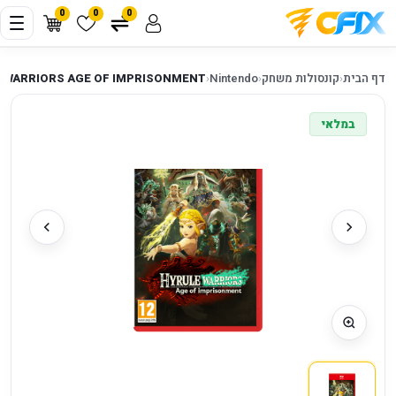
0
0
0
דף הבית
‹
קונסולות משחק
‹
Nintendo
‹
E WARRIORS AGE OF IMPRISONMENT
במלאי