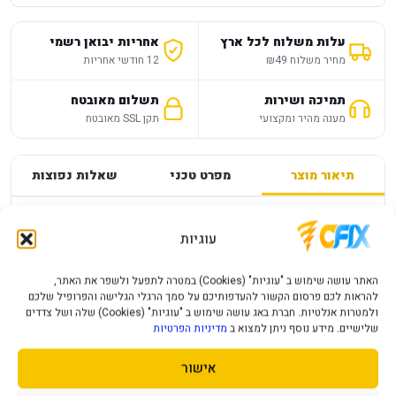
עלות משלוח לכל ארץ
אחריות יבואן רשמי
מחיר משלוח ₪49
12 חודשי אחריות
תמיכה ושירות
תשלום מאובטח
מענה מהיר ומקצועי
תקן SSL מאובטח
תיאור מוצר
מפרט טכני
שאלות נפוצות
מפרט
—
עוגיות
NINTENDO SWITCH 2 HYRULE WARRIORS
האתר עושה שימוש ב "עוגיות" (Cookies) במטרה לתפעל ולשפר את האתר,
להראות לכם פרסום הקשור להעדפותיכם על סמך הרגלי הגלישה והפרופיל שלכם
AGE OF IMPRISONMENT
ולמטרות אנלטיות. חברת באג עושה שימוש ב "עוגיות" (Cookies) שלה ושל צדדים
שלישיים. מידע נוסף ניתן למצוא ב
מדיניות הפרטיות
פרטי המוצר יעודכנו בקרוב.
אישור