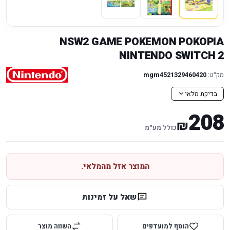
NSW2 GAME POKEMON POKOPIA
NINTENDO SWITCH 2
מק״ט:
mgm4521329460420
בדיקת מלאי
208
₪
כולל מע״מ
המוצר אזל מהמלאי.
שאל על זמינות
הוסף למועדפים
השווה מוצר