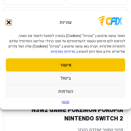
שאל על המוצר
עוגיות
עלות משלוח לכל ארץ
אחריות יבואן רשמי
האתר עושה שימוש ב "עוגיות" (Cookies) במטרה לתפעל ולשפר את האתר,
מחיר משלוח ₪49
12 חודשי אחריות
להראות לכם פרסום הקשור להעדפותיכם על סמך הרגלי הגלישה והפרופיל שלכם
ולמטרות אנלטיות. חברת באג עושה שימוש ב "עוגיות" (Cookies) שלה ושל צדדים
תמיכה ושירות
תשלום מאובטח
שלישיים. מידע נוסף ניתן למצוא ב
מדיניות הפרטיות
מענה מהיר ומקצועי
תקן SSL מאובטח
אישור
תיאור מוצר
מפרט טכני
שאלות נפוצות
ביטול
העדפות
מפרט
—
תקנון
NSW2 GAME POKEMON POKOPIA
NINTENDO SWITCH 2
פרטי המוצר יעודכנו בקרוב.