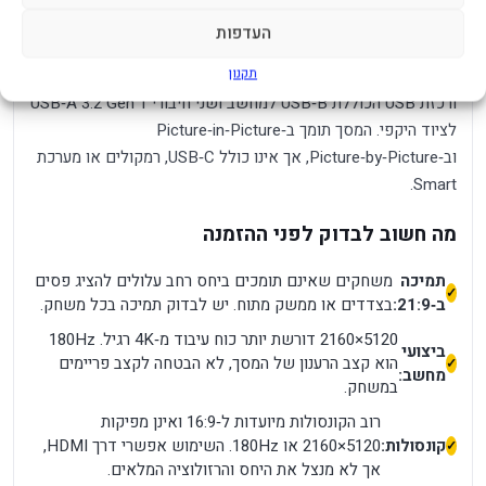
חיבורים ושימוש בכמה מקורות
העדפות
תקנון
לרשותכם DisplayPort 1.4, שני חיבורי HDMI 2.1, יציאת אוזניות
ורכזת USB הכוללת USB‑B למחשב ושני חיבורי USB‑A 3.2 Gen 1
לציוד היקפי. המסך תומך ב‑Picture‑in‑Picture
וב‑Picture‑by‑Picture, אך אינו כולל USB‑C, רמקולים או מערכת
Smart.
מה חשוב לבדוק לפני ההזמנה
תמיכה
משחקים שאינם תומכים ביחס רחב עלולים להציג פסים
ב‑21:9:
בצדדים או ממשק מתוח. יש לבדוק תמיכה בכל משחק.
5120×2160 דורשת יותר כוח עיבוד מ‑4K רגיל. ‏180Hz
ביצועי
הוא קצב הרענון של המסך, לא הבטחה לקצב פריימים
מחשב:
במשחק.
רוב הקונסולות מיועדות ל‑16:9 ואינן מפיקות
קונסולות:
5120×2160 או 180Hz. השימוש אפשרי דרך HDMI,
אך לא מנצל את היחס והרזולוציה המלאים.