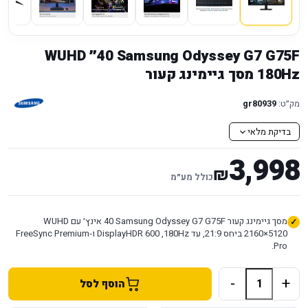
Samsung Odyssey G7 G75F ‏40״ WUHD
180Hz מסך גיימינג קעור
מק״ט:
gr80939
בדיקת מלאי
3,998
₪
כולל מע״מ
מסך גיימינג קעור Samsung Odyssey G7 G75F ‏40 אינץ׳ עם WUHD
‏5120×2160 ביחס 21:9, עד 180Hz, ‏DisplayHDR 600 ו‑FreeSync Premium
Pro.
-
+
הוסף לסל