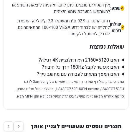
אין רמקולים מובנים. ניתן לחבר אוזניות ליציאת השמע או
שמע:
להשתמש במערכת שמע חיצונית.
רוחב המסך כ‑92.9 ס״מ ומשקלו 7.3 ק״ג ללא המעמד.
שולחן
לתלייה יש לבחור זרוע VESA ‏100×100 המתאימה גם
וזרוע:
לגודל, למשקל ולקימור.
שאלות נפוצות
האם 5120×2160 היא רזולוציית 4K רגילה?
האם אפשר לקבל 180Hz דרך כל חיבור?
האם המסך מתאים לעבודה עם מחשב נייד?
המפרט נבדק מול דף המוצר והתמיכה הרשמיים של Samsung לדגם
S40FG750EU / משפחת LS40FG750EUXEN, ובהצלבה מול מק״ט הספק.
סיומת אזורית מלאה אינה מופיעה בכותרת הספק ולכן לא הוזן MPN מלא.
מוצרים נוספים שעשויים לעניין אותך