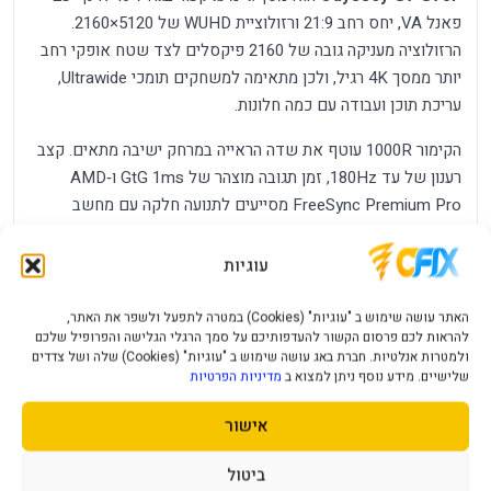
פאנל VA, יחס רחב 21:9 ורזולוציית WUHD של 5120×2160.
הרזולוציה מעניקה גובה של 2160 פיקסלים לצד שטח אופקי רחב
יותר ממסך 4K רגיל, ולכן מתאימה למשחקים תומכי Ultrawide,
עריכת תוכן ועבודה עם כמה חלונות.
הקימור 1000R עוטף את שדה הראייה במרחק ישיבה מתאים. קצב
רענון של עד 180Hz, זמן תגובה מוצהר של 1ms ‏GtG ו‑AMD
FreeSync Premium Pro מסייעים לתנועה חלקה עם מחשב
וכרטיס מסך תואמים. כדי להגיע ל‑5120×2160 ב‑180Hz נדרשים
יציאה, כבל וכרטיס מסך שתומכים ברוחב הפס המתאים.
עוגיות
HDR, ניגודיות ותמונה
האתר עושה שימוש ב "עוגיות" (Cookies) במטרה לתפעל ולשפר את האתר,
להראות לכם פרסום הקשור להעדפותיכם על סמך הרגלי הגלישה והפרופיל שלכם
ולמטרות אנלטיות. חברת באג עושה שימוש ב "עוגיות" (Cookies) שלה ושל צדדים
המסך מאושר VESA DisplayHDR 600 ותומך ב‑HDR10+
שלישיים. מידע נוסף ניתן למצוא ב
מדיניות הפרטיות
Gaming. פאנל ה‑VA מציע יחס ניגודיות סטטי מוצהר של 3000:1
ובהירות טיפוסית של 350 ניט. תוצאת HDR בפועל תלויה בתוכן,
אישור
בהגדרות ובסביבת התאורה; זהו מסך VA עם תאורת LED, לא
OLED או Mini LED.
ביטול