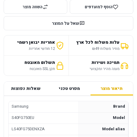
הוסף למועדפים
השווה מוצר
שאל על המוצר
עלות משלוח לכל ארץ
אחריות יבואן רשמי
מחיר משלוח ₪49
12 חודשי אחריות
תמיכה ושירות
תשלום מאובטח
מענה מהיר ומקצועי
תקן SSL מאובטח
תיאור מוצר
מפרט טכני
שאלות נפוצות
Samsung
Brand
S40FG750EU
Model
LS40FG75DENXZA
Model alias