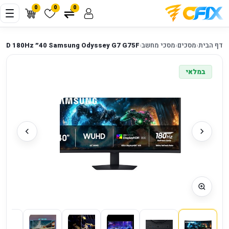
0
0
0
דף הבית
‹
מסכים
‹
מסכי מחשב
‹
Samsung Odyssey G7 G75F ‏40״ WUHD 180Hz מסך גיימינג קעור
במלאי