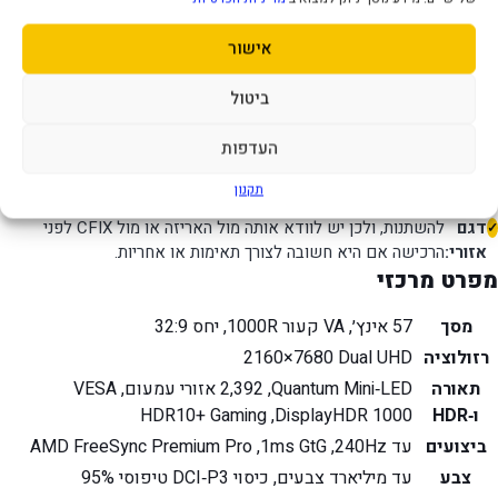
19 ק״ג עם המעמד ו‑15.4 ק״ג בלעדיו. זרוע חלופית חייבת להתאים
משקל:
למשקל ול‑VESA ‏100×100.
אישור
כרטיס
בדקו את גרסת היציאה והקצב הנתמך ברזולוציה
ביטול
מסך:
7680×2160.
שמע ומחשב
נדרשים רמקולים/אוזניות חיצוניים; אין טעינה דרך
העדפות
נייד:
USB‑C.
תקנון
קוד
G95NC הוא דגם הסדרה. הסיומת האזורית המלאה עשויה
דגם
להשתנות, ולכן יש לוודא אותה מול האריזה או מול CFIX לפני
אזורי:
הרכישה אם היא חשובה לצורך תאימות או אחריות.
מפרט מרכזי
מסך
57 אינץ׳, VA קעור 1000R, יחס 32:9
רזולוציה
Dual UHD ‏7680×2160
תאורה
Quantum Mini‑LED, ‏2,392 אזורי עמעום, VESA
ו‑HDR
DisplayHDR 1000, ‏HDR10+ Gaming
ביצועים
עד 240Hz, ‏1ms GtG, ‏AMD FreeSync Premium Pro
צבע
עד מיליארד צבעים, כיסוי DCI‑P3 טיפוסי 95%