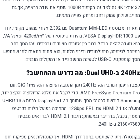
32 אינץ׳ 4K זה לצד זה. הקימור 1000R עוטף את שדה הראייה, אך גם
מחייב שולחן עמוק ורחב ומרחק צפייה מתאים.
התאורה מבוססת Quantum Mini‑LED עם 2,392 אזורי עמעום מקומי. יחד
עם VESA DisplayHDR 1000, בהירות טיפוסית של 420cd/m² ופאנל VA,
היא נועדה להציג הבדל ברור בין אזורים חשוכים ובהירים. זהו מסך רחב
במיוחד לגיימינג, סימולטורים וריבוי חלונות; הוא פחות מתאים למי שמחפש
מסך קומפקטי, USB‑C לטעינת מחשב נייד או רמקולים מובנים.
240Hz ב‑Dual UHD: מה נדרש מהמחשב?
קצב הריענון המרבי הוא 240Hz וזמן התגובה המוצהר הוא 1ms ‏GtG, עם
AMD FreeSync Premium Pro. כדי לקבל את מלוא הרזולוציה והקצב יחד,
Samsung דורשת כרטיס מסך שתומך DisplayPort 2.1 ברמת UHBR 13.5
ומעלה או HDMI 2.1 עם FRL ‏12Gbps. התמיכה בפועל תלויה בכרטיס
המסך, בכבל, בדרייבר ובמשחק; חיבור HDMI 2.1 לבדו אינו מבטיח
7680×2160 ב‑240Hz.
בקונסולה ניתן להשתמש במסך דרך HDMI, אך קונסולות אינן מפיקות יחס