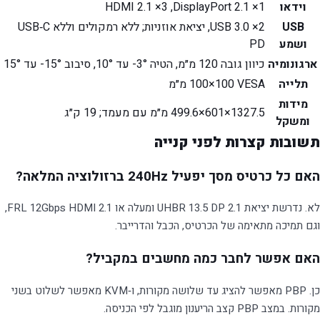
וידאו
DisplayPort 2.1 ×1, ‏HDMI 2.1 ×3
USB
USB 3.0 ×2, יציאת אוזניות; ללא רמקולים וללא USB‑C
ושמע
PD
ארגונומיה
כיוון גובה 120 מ״מ, הטיה ‎-3° עד 10°, סיבוב ‎-15° עד 15°
תלייה
VESA ‏100×100 מ״מ
מידות
1327.5×601×499.6 מ״מ עם מעמד; 19 ק״ג
ומשקל
תשובות קצרות לפני קנייה
האם כל כרטיס מסך יפעיל 240Hz ברזולוציה המלאה?
לא. נדרשת יציאת DP 2.1 ‏UHBR 13.5 ומעלה או HDMI 2.1 ‏FRL 12Gbps,
וגם תמיכה מתאימה של הכרטיס, הכבל והדרייבר.
האם אפשר לחבר כמה מחשבים במקביל?
כן. PBP מאפשר להציג עד שלושה מקורות, ו‑KVM מאפשר לשלוט בשני
מקורות. במצב PBP קצב הריענון מוגבל לפי הכניסה.