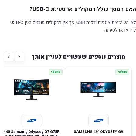
האם המסך כולל רמקולים או טעינת USB‑C?
לא. יש יציאת אוזניות ורכזת USB, אך אין רמקולים מובנים ואין USB‑C
לוידאו או לטעינה.
מוצרים נוספים שעשויים לעניין אותך
במלאי
במלאי
SAMSUNG 49" ODYSSEY G9
Samsung Odyssey G7 G75F ‏40״