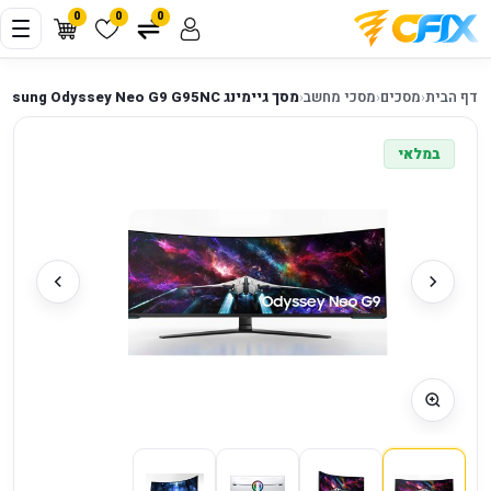
0
0
0
דף הבית
‹
מסכים
‹
מסכי מחשב
‹
מסך גיימינג Samsung Odyssey Neo G9 G95NC ‏57״ Dual UHD 240Hz
במלאי