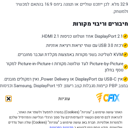
32:9 מלא. לכן ייתכנו שוליים או תצוגה ביחס 16:9 בהתאם למכשיר
ולמשחק.
חיבורים וריבוי מקורות
DisplayPort 2.1 אחד ושלוש כניסות HDMI 2.1.
רכזת USB 3.0 עם שתי יציאות ויציאת אוזניות.
KVM לשליטה בשני מקורות באמצעות מקלדת ועכבר מחוברים.
Picture‑by‑Picture לעד שלושה מקורות ו‑Picture‑in‑Picture למקור
נוסף בחלון.
אין USB‑C עם DisplayPort או Power Delivery, ואין רמקולים מובנים.
במצב PBP קיימות מגבלות קצב ריענון: לפי Samsung, DisplayPort וכניסות
HDMI 2–3 מגיעים עד 120Hz, ו‑HDMI 1 עד 60Hz. תצוגת PBP משלושה
עוגיות
מקורות עשויה לדרוש עדכון קושחה.
בדיקות שכדאי לבצע לפני ההזמנה
האתר עושה שימוש ב "עוגיות" (Cookies) במטרה לתפעל ולשפר את האתר,
להראות לכם פרסום הקשור להעדפותיכם על סמך הרגלי הגלישה והפרופיל שלכם
ולמטרות אנלטיות. חברת באג עושה שימוש ב "עוגיות" (Cookies) שלה ושל צדדים
מקום:
רוחב המסך עם המעמד 132.75 ס״מ ועומקו כמעט 50 ס״מ.
שלישיים. מידע נוסף ניתן למצוא ב
מדיניות הפרטיות