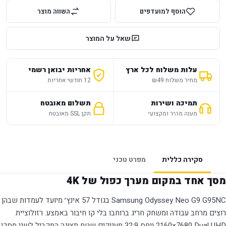
הוסף למועדפים
השווה מוצר
שאל על המוצר
עלות משלוח לכל ארץ
אחריות יבואן רשמי
מחיר משלוח ₪49
12 חודשי אחריות
תמיכה ושירות
תשלום מאובטח
מענה מהיר ומקצועי
תקן SSL מאובטח
סקירה כללית
מפרט טכני
מסך אחד במקום מערך כפול של 4K
Samsung Odyssey Neo G9 G95NC בגודל 57 אינץ׳ מיועד לעמדות שבהן
רוצים מרחב עבודה ומשחק חריג ברוחבו בלי קו חיבור באמצע. רזולוציית
Dual UHD ‏7680×2160 ויחס 32:9 מעניקים שטח תצוגה המקביל לשני מסכי