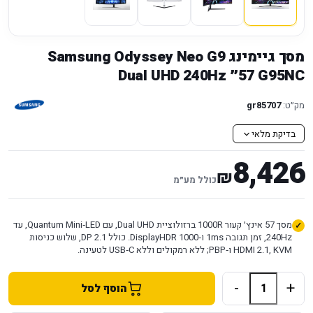
מסך גיימינג Samsung Odyssey Neo G9
G95NC ‏57״ Dual UHD 240Hz
מק״ט:
gr85707
בדיקת מלאי
8,426
₪
כולל מע״מ
מסך 57 אינץ׳ קעור 1000R ברזולוציית Dual UHD, עם Quantum Mini‑LED, עד
240Hz, זמן תגובה 1ms ו‑DisplayHDR 1000. כולל DP 2.1, שלוש כניסות
HDMI 2.1, KVM ו‑PBP; ללא רמקולים וללא USB‑C לטעינה.
-
+
הוסף לסל