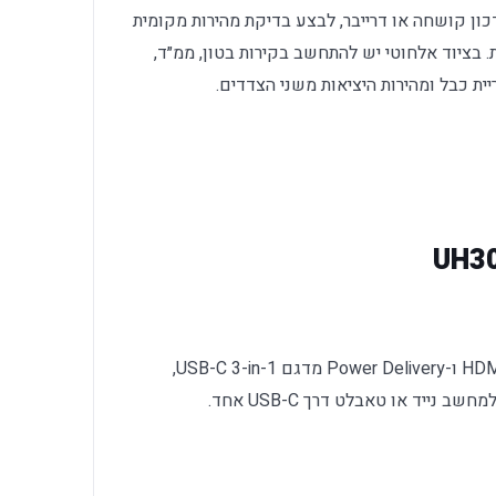
ון קושחה או דרייבר, לבצע בדיקת מהירות מקומית
 בציוד אלחוטי יש להתחשב בקירות בטון, ממ״ד,
ית כבל ומהירות היציאות משני הצדדים.
TP-Link UH3020C הוא רכזת USB-C עם HDMI ו-Power Delivery מדגם USB-C 3-in-1,