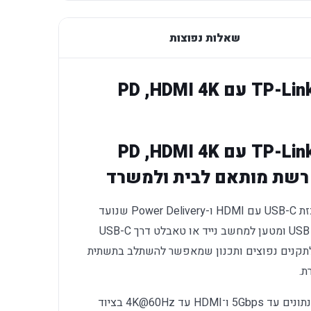
שאלות נפוצות
TP-Link UH3020C – Hub USB-C עם HDMI 4K, ‏PD
TP-Link UH3020C – Hub USB-C עם HDMI 4K, ‏PD
הוא רכזת USB-C עם HDMI ו-Power Delivery שנועד
לתת מענה אמין ונוח עבור חיבור מסך, התקן USB ומטען למחשב נייד או טאבלט דרך USB-C
 לתקנים נפוצים ותכנון שמאפשר להשתלב בתשתית
ת.
נתון הביצועים המרכזי הוא USB-A להעברת נתונים עד 5Gbps ו־HDMI עד 4K@60Hz בציוד