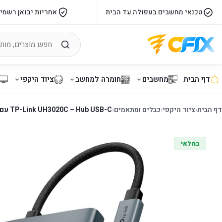
טכנאי מחשבים בעפולה עד הבית
אחריות יבואן רשמי
דף הבית
מחשבים
חומרה למחשב
ציוד היקפי
דף הבית
‹
ציוד היקפי
‹
כבלים ומתאמים
‹
TP-Link UH3020C – Hub USB-C עם HDMI 4K, ‏PD 100W ו-USB 3.0
במלאי