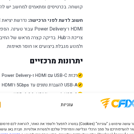
קושחה. בכרטיסים ומתאמים למחשב יש להתק
חשוב לדעת לפני הרכישה:
HDMI ו־Power Delivery 
צריכת ה־Hub. בדיקה קצרה מראש של 
ולמנוע מגבלת ביצועים או חוסר תאימות.
יתרונות מרכזיים
רכזת USB-C עם HDMI ו-Power Delivery מדגם USB-C 3-in-1
USB-A להעברת נתונים עד 5Gbps ו־HDMI עד 4K@60Hz בציוד תואם
USB-C למחשב, HDMI, ‏USB-A 3.0 וכניסת USB-C Power Delivery עד 100W
מארז אלומיניום, כבל קלוע 180 מ״מ, אחסון עצמי למחבר והתקנת Plug and Play
עוגיות
Hub להרחבת חיבור USB-C יחיד
מתאים עבור חיבור מסך, התקן USB ומטען למחשב נייד או טאבלט דרך USB-C אחד
האתר עושה שימוש ב "עוגיות" (Cookies) במטרה לתפעל ולשפר את האתר, להראות לכם פרסום
ר להעדפותיכם על סמך הרגלי הגלישה והפרופיל שלכם ולמטרות אנלטיות. חברת באג עושה
תכנון של TP-Link לשימוש ביתי או עסקי, בהתאם לדגם