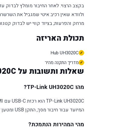
בקצב הרצוי. לאחר החיבור מומלץ לבדוק עדכ
ולוודא שאין רכיב איטי שמגביל את השרשרת.
מרחק והפרעות; בציוד קווי יש לבדוק קטגורי
תכולת האריזה
Hub UH3020C
מדריך התקנה מהיר
שאלות ותשובות על UH3020C
מהו TP-Link UH3020C?
המיועד עבור חיבור מסך, התקן USB ומטען למחשב נייד או טאבלט דרך USB-C אחד.
מהי המהירות הנתמכת?