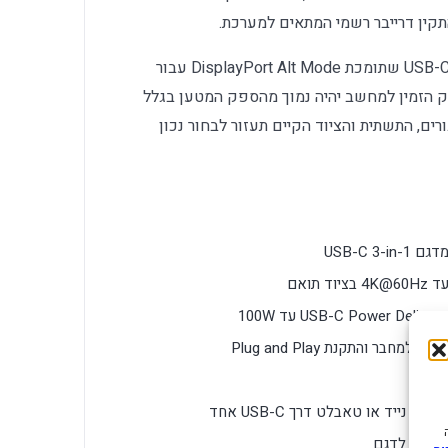
ין דרייבר רשמי המתאים למערכת.
נדרשת יציאת USB-C שתומכת DisplayPort Alt Mode עבור
עבור טעינה. הספק הזמין למחשב יהיה נמוך מהספק המטען בגלל
החיבורים, התשתית והציוד הקיים תעזור לבחור נכון