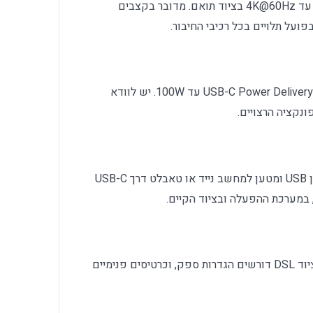
USB-A להעברת נתונים עד 5Gbps ו־HDMI עד 4K@60Hz בציוד תואם. מדובר בקצבים
ועל תלויים בכל רכיבי החיבור.
USB-C למחשב, HDMI, ‏USB-A 3.0 וכניסת USB-C Power Delivery עד 100W. יש לוודא
נקציה הרצויים.
הדגם מתאים במיוחד עבור חיבור מסך, התקן USB ומטען למחשב נייד או טאבלט דרך USB-C
 במערכת ההפעלה ובציוד הקיים.
ברוב המקרים ההתקנה פשוטה, אך נתבים וציוד DSL דורשים הגדרות ספק, וכרטיסים פנימיים