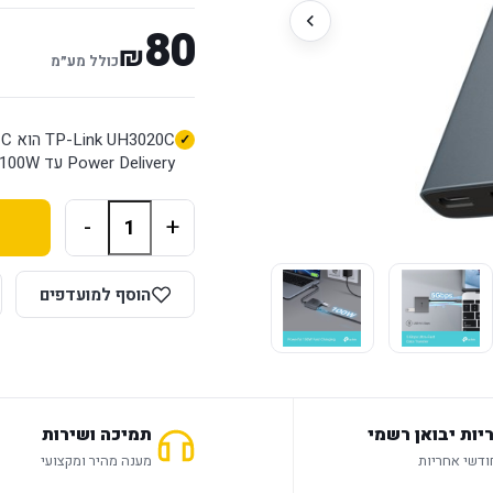
80
₪
כולל מע״מ
Power Delivery עד 100W ויציאת USB-A 3.0 במהירות עד 5Gbps.
-
+
הוסף למועדפים
יות יבואן רשמי
תמיכה ושירות
מענה מהיר ומקצועי