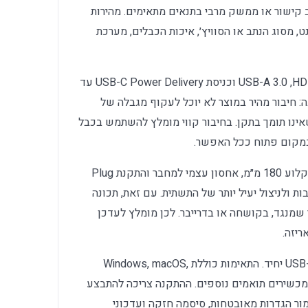
ב קישור או ממשק מרבי בתנאים מתאימים. מהירות
מסוג הנתב או הסוויץ׳, איכות הכבלים, מערכת
החיבורים בדגם כוללים USB-C למחשב, HDMI, ‏USB-A 3.0 וכניסת USB-C Power Delivery עד
בה: חיבור מהיר במוצר לא יוכל לעקוף מגבלה של
שאינו תומך בתקן. בחיבור קווי מומלץ להשתמש בכבל
 במקום פתוח ככל האפשר.
בין התכונות הבולטות: מארז אלומיניום, כבל קלוע 180 מ״מ, אחסון עצמי למחבר והתקנת Plug
 ליציבות ולניצול יעיל יותר של התשתית. עם זאת, תכונה
מנגד, בקושחה או בדרייבר. לכן מומלץ לעדכן
ריזה.
מצב השימוש במוצר: Hub להרחבת חיבור USB-C יחיד. התאימות כוללת Windows, macOS,
Linux, ChromeOS, iPadOS, iOS, Andr ומכשירים תואמים נוספים. ההתקנה צריכה להתבצע
ת מומלץ לשמור הגדרות מאובטחות, סיסמה חזקה ועדכוני