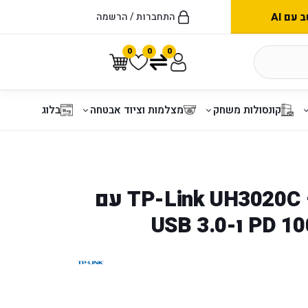
עם AI
התחברות / הרשמה
0
0
0
קונסולות משחק
מצלמות וציוד אבטחה
בלוג
TP-Link UH3020C – Hub USB-C עם