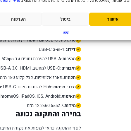
" (Cookies) שלה ושל צדדים שלישיים. מידע נוסף ניתן למצוא ב
מדיניות הפרטי
מפרט טכני
אישור
ביטול
העדפות
יצרן:
TP-Link
דגם:
UH3020C
תקנון
סוג:
רכזת USB-C עם HDMI ו-Power Delivery
דירוג:
USB-C 3-in-1
מהירות:
USB-A להעברת נתונים עד 5Gbps ו־HDMI עד 4K@60Hz בציוד תואם
חיבורים:
USB-C למחשב, HDMI, ‏USB-A 3.0 וכניסת USB-C Power Delivery עד 100W
תכונות:
מארז אלומיניום, כבל קלוע 180 מ״מ, אחסון עצמי למחבר והתקנת Plug and Play
מצבי שימוש:
Hub להרחבת חיבור USB-C יחיד
תאימות:
cOS, Linux, ChromeOS, iPadOS, iOS, Android
מידות:
52.7×60.5×12.2 מ״מ
בחירה והתקנה נכונה
לפני ההתקנה כדאי למפות את נקודת החיבור