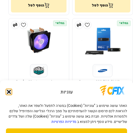
הוסף לסל
הוסף לסל
במלאי
במלאי
כונן Samsung 990 EVO PLUS
קירור למעבד Cooler Master
Hyper H410R RGB
1TB
עוגיות
100
924
₪
₪
האתר עושה שימוש ב "עוגיות" (Cookies) במטרה לתפעל ולשפר את האתר,
הוסף לסל
הוסף לסל
להראות לכם פרסום הקשור להעדפותיכם על סמך הרגלי הגלישה והפרופיל שלכם
ולמטרות אנלטיות. חברת באג עושה שימוש ב "עוגיות" (Cookies) שלה ושל צדדים
שלישיים. מידע נוסף ניתן למצוא ב
מדיניות הפרטיות
במלאי
במלאי