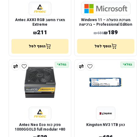
מערכת הפעלה – Windows 11
מארז מחשב Antec AX83 RGB
Professional Edition – ברכישת
Extreme
מחשב נייח/נייד חדש בלבד!
211
189
₪
₪
₪
686
הוסף לסל
הוסף לסל
במלאי
במלאי
כונן Kingston NV3 1TB
ספק כוח Antec Neo Eco
1000GGOLD full modular +80