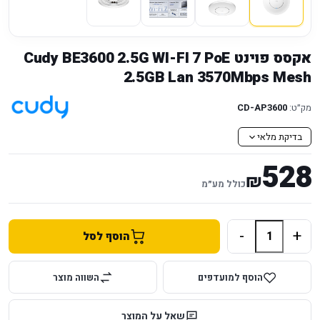
אקסס פוינט Cudy BE3600 2.5G WI-FI 7 PoE
2.5GB Lan 3570Mbps Mesh
מק״ט:
CD-AP3600
בדיקת מלאי
528
₪
כולל מע״מ
-
+
הוסף לסל
הוסף למועדפים
השווה מוצר
שאל על המוצר