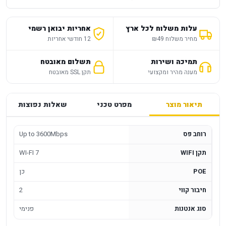
עלות משלוח לכל ארץ
אחריות יבואן רשמי
מחיר משלוח ₪49
12 חודשי אחריות
תמיכה ושירות
תשלום מאובטח
מענה מהיר ומקצועי
תקן SSL מאובטח
תיאור מוצר
מפרט טכני
שאלות נפוצות
רוחב פס
Up to 3600Mbps
תקן WIFI
WI-FI 7
POE
כן
חיבור קווי
2
סוג אנטנות
פנימי