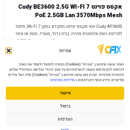
אקסס פוינט Cudy BE3600 2.5G WI-FI 7
PoE 2.5GB Lan 3570Mbps Mesh
Cudy AP3600 הוא אקסס פוינט מתקדם בתקן Wi-Fi 7, מיועד
לפריסת רשת אלחוטית מהירה בבית גדול, משרד, חנות או אזור
עבודה עם הרבה משתמשים. הדגם משלב חיבור רשת 2.5GbE,
הזנת PoE ותמיכה ב-Mesh, כך שאפשר להתקין אותו במקום הנכון
עוגיות
לתחום הכיסוי בלי להיות תלויים בשקע חשמל צמוד.
האתר עושה שימוש ב "עוגיות" (Cookies) במטרה לתפעל ולשפר את האתר,
יתרונות מרכזיים
להראות לכם פרסום הקשור להעדפותיכם על סמך הרגלי הגלישה והפרופיל שלכם
ולמטרות אנלטיות. חברת באג עושה שימוש ב "עוגיות" (Cookies) שלה ושל צדדים
שלישיים. מידע נוסף ניתן למצוא ב
מדיניות הפרטיות
Wi-Fi 7
- מהירות משולבת של עד 3570Mbps בתנאים
BE3600
מתאימים ועם ציוד תואם.
אישור
חיבור 2.5GbE
- פחות צוואר בקבוק מול תשתית רשת מהירה.
ביטול
PoE
- מתח ונתונים על אותו כבל רשת להתקנה נקייה ומקצועית.
Mesh וניהול Multi-
- מתאים להרחבת כיסוי עם נקודות גישה
העדפות
AP
נוספות.
תקנון