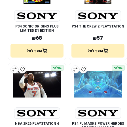
PS4 SONIC ORIGINS PLUS
PS4 THE CREW 2 PLAYSTATION
LIMITED D1 EDITION
PLAYSTATION
68
57
₪
₪
הוסף לסל
הוסף לסל
במלאי
במלאי
NBA 2K26 PLAYSTATION 4
PS4 PJ MASKS POWER HEROES