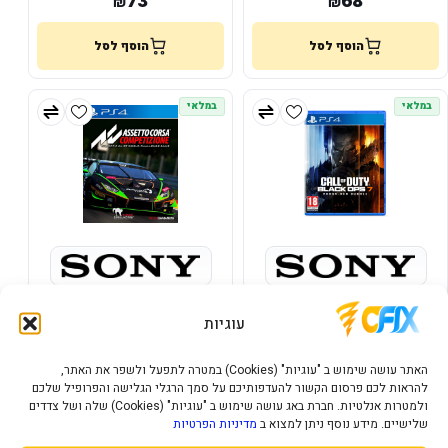
73
68
₪
₪
הוסף לסל
הוסף לסל
במלאי
במלאי
PS4 ASSETO CORSA
PS4 CALL OF DUTY BLACK OPS
COMPETIZIONE
7 PLAYSTATION
עוגיות
73
124
₪
₪
האתר עושה שימוש ב "עוגיות" (Cookies) במטרה לתפעל ולשפר את האתר,
להראות לכם פרסום הקשור להעדפותיכם על סמך הרגלי הגלישה והפרופיל שלכם
הוסף לסל
הוסף לסל
ולמטרות אנלטיות. חברת באג עושה שימוש ב "עוגיות" (Cookies) שלה ושל צדדים
שלישיים. מידע נוסף ניתן למצוא ב
מדיניות הפרטיות