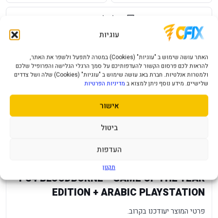
שאל על המוצר
עוגיות
עלות משלוח לכל ארץ
אחריות יבואן רשמי
האתר עושה שימוש ב "עוגיות" (Cookies) במטרה לתפעל ולשפר את האתר,
מחיר משלוח ₪49
12 חודשי אחריות
להראות לכם פרסום הקשור להעדפותיכם על סמך הרגלי הגלישה והפרופיל שלכם
ולמטרות אנלטיות. חברת באג עושה שימוש ב "עוגיות" (Cookies) שלה ושל צדדים
תמיכה ושירות
תשלום מאובטח
שלישיים. מידע נוסף ניתן למצוא ב
מדיניות הפרטיות
מענה מהיר ומקצועי
תקן SSL מאובטח
אישור
תיאור מוצר
מפרט טכני
שאלות נפוצות
ביטול
העדפות
מפרט
—
תקנון
PS4 BLOODBORNE - GAME OF THE YEAR
EDITION + ARABIC PLAYSTATION
פרטי המוצר יעודכנו בקרוב.