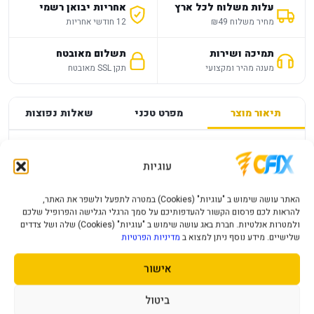
עלות משלוח לכל ארץ
אחריות יבואן רשמי
מחיר משלוח ₪49
12 חודשי אחריות
תמיכה ושירות
תשלום מאובטח
מענה מהיר ומקצועי
תקן SSL מאובטח
תיאור מוצר
מפרט טכני
שאלות נפוצות
מפרט
—
עוגיות
PS4 MAFIA TRILOGY PLAYSTATION
האתר עושה שימוש ב "עוגיות" (Cookies) במטרה לתפעל ולשפר את האתר,
להראות לכם פרסום הקשור להעדפותיכם על סמך הרגלי הגלישה והפרופיל שלכם
פרטי המוצר יעודכנו בקרוב.
ולמטרות אנלטיות. חברת באג עושה שימוש ב "עוגיות" (Cookies) שלה ושל צדדים
שלישיים. מידע נוסף ניתן למצוא ב
מדיניות הפרטיות
אישור
מוצרים נוספים שעשויים לעניין אותך
ביטול