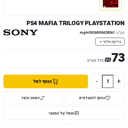
PS4 MAFIA TRILOGY PLAYSTATION
מק״ט:
mgm5026555428361
בדיקת מלאי
73
₪
כולל מע״מ
-
+
הוסף לסל
הוסף למועדפים
השווה מוצר
שאל על המוצר