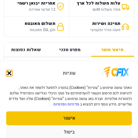
עלות משלוח לכל ארץ
אחריות יבואן רשמי
מחיר משלוח ₪49
12 חודשי אחריות
תמיכה ושירות
תשלום מאובטח
מענה מהיר ומקצועי
תקן SSL מאובטח
תיאור מוצר
מפרט טכני
שאלות נפוצות
מפרט
—
עוגיות
PS4 GRAN TURISMO 7 PLAYSTATION
האתר עושה שימוש ב "עוגיות" (Cookies) במטרה לתפעל ולשפר את האתר,
להראות לכם פרסום הקשור להעדפותיכם על סמך הרגלי הגלישה והפרופיל שלכם
פרטי המוצר יעודכנו בקרוב.
ולמטרות אנלטיות. חברת באג עושה שימוש ב "עוגיות" (Cookies) שלה ושל צדדים
שלישיים. מידע נוסף ניתן למצוא ב
מדיניות הפרטיות
אישור
מוצרים נוספים שעשויים לעניין אותך
ביטול