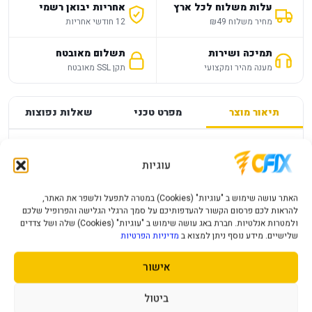
עלות משלוח לכל ארץ
אחריות יבואן רשמי
מחיר משלוח ₪49
12 חודשי אחריות
תמיכה ושירות
תשלום מאובטח
מענה מהיר ומקצועי
תקן SSL מאובטח
תיאור מוצר
מפרט טכני
שאלות נפוצות
מפרט
—
עוגיות
PS4 SONIC FRONTIERS PLAYSTATION
האתר עושה שימוש ב "עוגיות" (Cookies) במטרה לתפעל ולשפר את האתר,
להראות לכם פרסום הקשור להעדפותיכם על סמך הרגלי הגלישה והפרופיל שלכם
פרטי המוצר יעודכנו בקרוב.
ולמטרות אנלטיות. חברת באג עושה שימוש ב "עוגיות" (Cookies) שלה ושל צדדים
שלישיים. מידע נוסף ניתן למצוא ב
מדיניות הפרטיות
אישור
מוצרים נוספים שעשויים לעניין אותך
ביטול