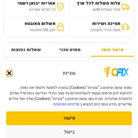
עלות משלוח לכל ארץ
אחריות יבואן רשמי
מחיר משלוח ₪49
12 חודשי אחריות
תמיכה ושירות
תשלום מאובטח
מענה מהיר ומקצועי
תקן SSL מאובטח
תיאור מוצר
מפרט טכני
שאלות נפוצות
מפרט
—
עוגיות
PS4 STREET FIGHTER 6
האתר עושה שימוש ב "עוגיות" (Cookies) במטרה לתפעל ולשפר את האתר,
להראות לכם פרסום הקשור להעדפותיכם על סמך הרגלי הגלישה והפרופיל שלכם
פרטי המוצר יעודכנו בקרוב.
ולמטרות אנלטיות. חברת באג עושה שימוש ב "עוגיות" (Cookies) שלה ושל צדדים
שלישיים. מידע נוסף ניתן למצוא ב
מדיניות הפרטיות
אישור
מוצרים נוספים שעשויים לעניין אותך
ביטול