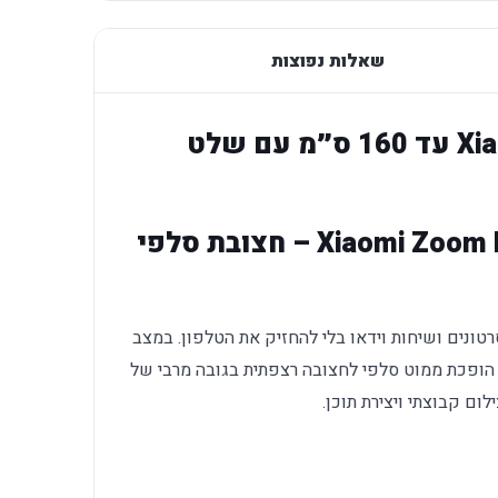
שאלות נפוצות
חצובת סלפי רצפתית Xiaomi עד 160 ס״מ עם שלט
Xiaomi Zoom Floor Selfie Stick Tripod – חצובת סלפי
לום עצמי, סרטונים ושיחות וידאו בלי להחזיק את הטלפון. במצב
 הופכת ממוט סלפי לחצובה רצפתית בגובה מרבי של