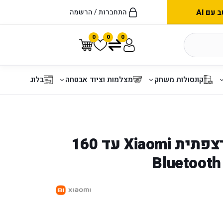
עם AI
התחברות / הרשמה
0
0
0
קונסולות משחק
מצלמות וציוד אבטחה
בלוג
חצובת סלפי רצפתית Xiaomi עד 160