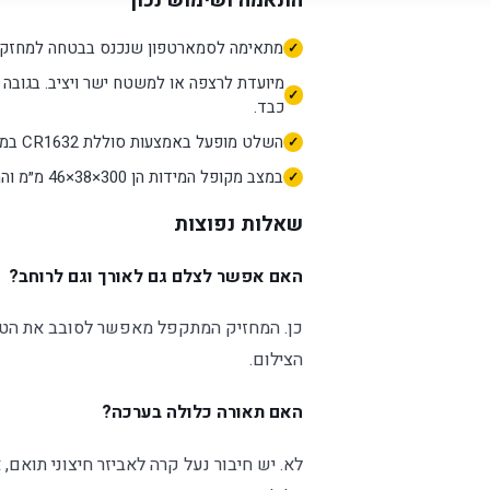
התאמה ושימוש נכון
מתאימה לסמארטפון שנכנס בבטחה למחזק המ
מיועדת לרצפה או למשטח ישר ויציב. בגובה מ
כבד.
השלט מופעל באמצעות סוללת CR1632 במתח 3V.
במצב מקופל המידות הן 300×38×46 מ״מ והמשקל כ-404 גרם.
שאלות נפוצות
האם אפשר לצלם גם לאורך וגם לרוחב?
כן. המחזיק המתקפל מאפשר לסובב את הטלפון 
הצילום.
האם תאורה כלולה בערכה?