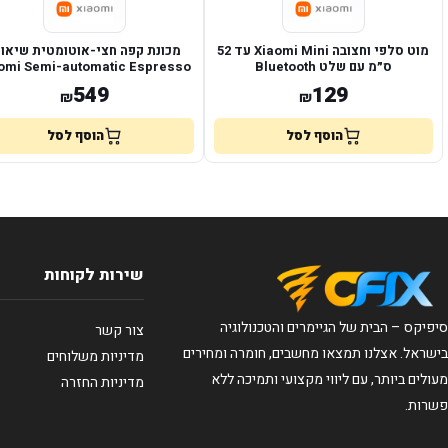
מוט סלפי וחצובה Xiaomi Mini עד 52
מכונת קפה חצי-אוטומטית שיאומ
ס״מ עם שלט Bluetooth
omi Semi-automatic Espresso
Machine
549
129
₪
₪
הוסף לסל
הוסף לסל
שירות לקוחות
סיפיקס – הבית של הגיימרים והטכנולוגיה
צור קשר
בישראל. אצלנו תמצאו מחשבים, חומרה ומחירים
מדיניות משלוחים
מעולים ביותר, עם ליווי מקצועי ותמיכה ללא
מדיניות החזרה
פשרות.