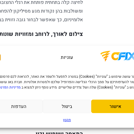
לחיצה קלה בתחתית פותחת את רגלי החצובה 
ומשולבות בהן נקודות מגע מסיליקון להפח
אלומיניום, כך שאפשר לבחור גובה וזווית 
צילום לאורך, לרוחב ומזוויות שונות
מחזיק הטלפון המתקפל מסתובב במספר צירי
התאמה לצילום מזווית נמוכה או גבוהה. בחלק
עוגיות
תאורת LED קטנה או מבזק תואם; האביזר עצמו אינו כלול.
האתר עושה שימוש ב "עוגיות" (Cookies) במטרה לתפעל ולשפר את האתר, להראות לכם פרסום
שלט Bluetooth נשלף
ר להעדפותיכם על סמך הרגלי הגלישה והפרופיל שלכם ולמטרות אנלטיות. חברת באג עושה
" (Cookies) שלה ושל צדדים שלישיים. מידע נוסף ניתן למצוא ב
מדיניות הפרטי
השלט 
היבואן
אישור
ביטול
העדפות
זום, מעבר מצלמה ונורית חיווי. זמינות כל 
המצלמה; במכשירים מסוימים ייתכן שרק לחצ
תקנון