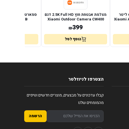
סיר טיגון באוויר חם חכם 6 ליטר
מצלמת אבטחת חוץ 2.5K Full HD דגם
Xiaomi Air
Xiaomi Outdoor Camera CW400
16GB+512GB בצבע שחור
5,499
399
₪
₪
הוסף לסל
הוסף לס
הצטרפו לניוזלטר
קבלו עדכונים על מבצעים, מוצרים חדשים וטיפים
מהמומחים שלנו
הרשמה