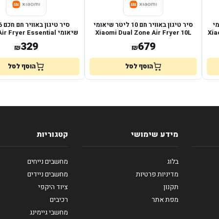
י
סיר טיגון באוויר חם 10 ליטר שיאומי
Xia
Xiaomi Dual Zone Air Fryer 10L
שיאומי  Fryer Essential
6L
329
679
₪
₪
הוסף לסל
הוסף לסל
מידע שימושי
קטגוריות
בלוג
מחשבים נייחים
מדיניות פרטיות
מחשבים ניידים
תקנון
ציוד היקפי
מפת אתר
רכיבים
מחשבי גיימינג