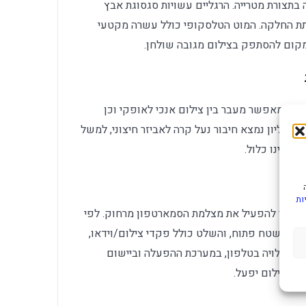
בתצורת מטרייה. הרגליים עשויות סגסוגת אבץ
תת החלקה. המוט הטלסקופי כולל עשרה מקטעי
במקום להסתפק בצילום מגובה שולחן.
ם ומאפשר מעבר בין צילום אנכי לאופקי וכן
 העליון נמצא חיבור נעל קרה לאביזר חיצוני, למשל
ות
המגנטי מתחבר ב-Bluetooth BLE ומאפשר להפעיל את מצלמת הסמארטפון מרחוק. לפי
 הרשמי, טווח הפעולה הוא עד 10 מטרים בשטח פתוח, והשלט כולל פקדי צילום/וידאו,
פעולה תלויה בטלפון, במערכת ההפעלה וביישום
ן הצילום יפעל.