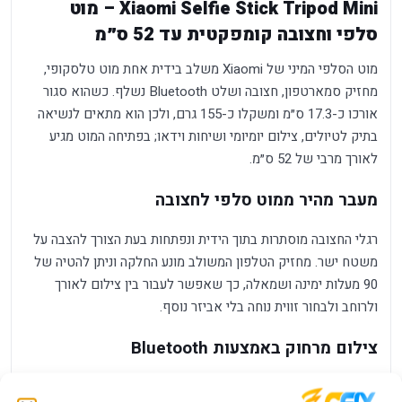
Xiaomi Selfie Stick Tripod Mini – מוט
סלפי וחצובה קומפקטית עד 52 ס״מ
מוט הסלפי המיני של Xiaomi משלב בידית אחת מוט טלסקופי,
מחזיק סמארטפון, חצובה ושלט Bluetooth נשלף. כשהוא סגור
אורכו כ-17.3 ס״מ ומשקלו כ-155 גרם, ולכן הוא מתאים לנשיאה
בתיק לטיולים, צילום יומיומי ושיחות וידאו; בפתיחה המוט מגיע
לאורך מרבי של 52 ס״מ.
מעבר מהיר ממוט סלפי לחצובה
רגלי החצובה מוסתרות בתוך הידית ונפתחות בעת הצורך להצבה על
משטח ישר. מחזיק הטלפון המשולב מונע החלקה וניתן להטיה של
90 מעלות ימינה ושמאלה, כך שאפשר לעבור בין צילום לאורך
ולרוחב ולבחור זווית נוחה בלי אביזר נוסף.
צילום מרחוק באמצעות Bluetooth
השלט הנשלף מתחבר ב-Bluetooth BLE ומאפשר להפעיל את