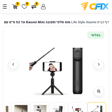
0
0
0
דף הבית
‹
Xiaomi
‹
Life Style
‹
מוט סלפי וחצובה Xiaomi Mini עד 52 ס״מ עם שלט Bluetooth
במלאי