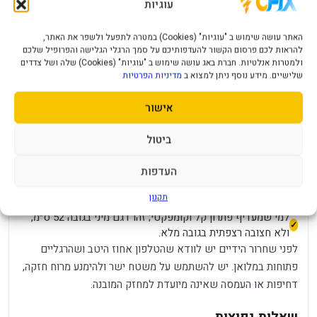
עוגיות
תריס המצלמה מרחוק. לפי Xiaomi ישראל, טווח הפעולה הוא עד
10 מטרים בחלל פתוח והשלט כולל נורית חיווי. פעולות כמו צילום
האתר עושה שימוש ב "עוגיות" (Cookies) במטרה לתפעל ולשפר את האתר,
רצף או וידאו קצר תלויות בדגם הטלפון וביישום המצלמה;
להראות לכם פרסום הקשור להעדפותיכם על סמך הרגלי הגלישה והפרופיל שלכם
התאימות הבסיסית היא למכשיר התומך בלחצן צילום דרך
ולמטרות אנלטיות. חברת באג עושה שימוש ב "עוגיות" (Cookies) שלה ושל צדדים
שלישיים. מידע נוסף ניתן למצוא ב
מדיניות הפרטיות
Bluetooth.
אישור
למי המוצר מתאים?
ביטול
לצילום סלפי, תמונות קבוצתיות וסרטונים קצרים בטיולים
ובשגרה.
העדפות
לשיחות וידאו או צילום תוכן כאשר החצובה מוצבת על שולחן או
משטח יציב.
תקנון
למי שמעדיף פתרון קל וקומפקטי; זהו דגם מיני בגובה 52 ס״מ,
ולא חצובה רצפתית בגובה מלא.
לפני שחרור הידיים יש לוודא שהטלפון אחוז היטב ושהרגליים
פתוחות במלואן. יש להשתמש על משטח ישר ולהימנע מרוח חזקה,
דחיפות או העמסה שאינה מיועדת למחזק המובנה.