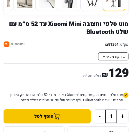
מוט סלפי וחצובה Xiaomi Mini עד 52 ס״מ עם
שלט Bluetooth
מק״ט:
xi81254
בדיקת מלאי
129
₪
כולל מע״מ
מוט סלפי וחצובה קומפקטית Xiaomi באורך מרבי 52 ס״מ, עם מחזיק טלפון
מתכוונן ושלט Bluetooth נשלף לטווח של עד 10 מטרים בחלל פתוח.
-
+
הוסף לסל