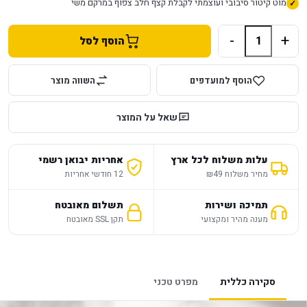
מוט קיטור סיבובי ועוצמתי לקבלת קצף חלב צפוף במרקם משי
-
+
הוסף לסל
הוסף למועדפים
השווה מוצר
שאל על המוצר
עלות משלוח לכל ארץ
אחריות יבואן רשמי
מחיר משלוח ₪49
12 חודשי אחריות
תמיכה ושירות
תשלום מאובטח
מענה מהיר ומקצועי
תקן SSL מאובטח
סקירה כללית
מפרט טכני