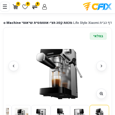
0
0
0
דף הבית
‹
Xiaomi
‹
Life Style
‹
מכונת קפה חצי-אוטומטית שיאומי Xiaomi Semi-automatic Espresso Machine
במלאי